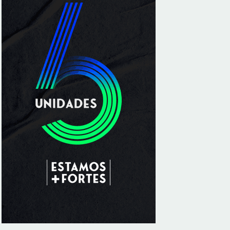
Sala de Concerto, da Rádio MEC, celebra
Radamés Gnattali nesta sexta
8/7/2026
Indígenas Pirahã vão ter acesso a
consultas e exames em expedição do SUS
no Amazonas
8/7/2026
Reposição de testosterona não é
obrigatória para mulheres
8/7/2026