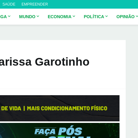
SAÚDE
EMPREENDER
NGA
MUNDO
ECONOMIA
POLÍTICA
OPINIÃO
larissa Garotinho