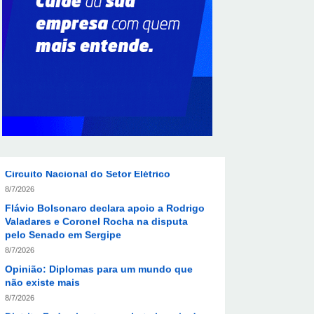
Em convenção do Republicanos, Flávio
Bolsonaro anuncia apoio a Cristiane Britto
8/7/2026
ABIMAQ promove workshop sobre contas
correntes em moeda estrangeira para
pessoas jurídicas
8/7/2026
KRJ destaca conector KARP durante o 55º
Circuito Nacional do Setor Elétrico
8/7/2026
Flávio Bolsonaro declara apoio a Rodrigo
Valadares e Coronel Rocha na disputa
pelo Senado em Sergipe
8/7/2026
Opinião: Diplomas para um mundo que
não existe mais
8/7/2026
Distrito Federal entra em alerta laranja de
perigo para baixa umidade do ar nesta