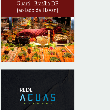
correntes em moeda estrangeira para
pessoas jurídicas
8/7/2026
KRJ destaca conector KARP durante o 55º
Circuito Nacional do Setor Elétrico
8/7/2026
Flávio Bolsonaro declara apoio a Rodrigo
Valadares e Coronel Rocha na disputa
pelo Senado em Sergipe
8/7/2026
Opinião: Diplomas para um mundo que
não existe mais
8/7/2026
Distrito Federal entra em alerta laranja de
perigo para baixa umidade do ar nesta
sexta-feira (7)
8/7/2026
Ampliada oferta de tratamento menos
invasivo para obstruções nas artérias do
coração no Hospital de Base
8/7/2026