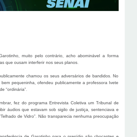
arotinho, muito pelo contrário, acho abominável a forma
as que ousam interferir nos seus planos.
ublicamente chamou os seus adversários de bandidos. No
 era bem pequeninha, ofendeu publicamente a professora Ivete
e “ordinária”.
mbrar, fez do programa Entrevista Coletiva um Tribunal de
r áudios que estavam sob sigilo de justiça, sentenciava e
Telhado de Vidro”. Não transparecia nenhuma preocupação
ransferência de Garotinho para o presídio são chocantes e