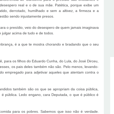
desespero real e o de sua mãe. Patética, porque exibe um
ido, derrotado, humilhado e sem a altivez, a firmeza e a
estão sendo injustamente presos.
 para o presídio, veio do desespero de quem jamais imaginava
e julgar acima de tudo e de todos.
brança, é a que te mostra chorando e bradando que o seu
ê, para os filhos do Eduardo Cunha, do Lula, do José Dirceu,
ó nesses, os pais deles também não são. Pelo menos, levando-
ido empregado para adjetivar aqueles que atentam contra o
bandidos também são os que se apropriam da coisa pública,
 é pública. Ledo engano, cara Deputada, o que é público é
 comida para os pobres. Sabemos que isso não é verdade.