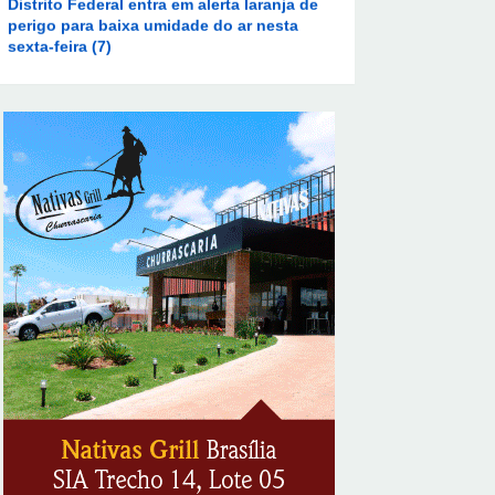
sexta-feira (7)
8/7/2026
Ampliada oferta de tratamento menos
invasivo para obstruções nas artérias do
coração no Hospital de Base
8/7/2026
Sala de Concerto, da Rádio MEC, celebra
Radamés Gnattali nesta sexta
8/7/2026
Indígenas Pirahã vão ter acesso a
consultas e exames em expedição do SUS
no Amazonas
8/7/2026
Reposição de testosterona não é
obrigatória para mulheres
8/7/2026
Em convenção do Republicanos, Flávio
Bolsonaro anuncia apoio a Cristiane Britto
8/7/2026
ABIMAQ promove workshop sobre contas