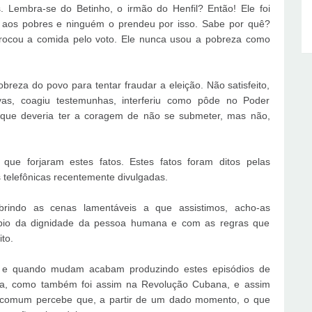
 Lembra-se do Betinho, o irmão do Henfil? Então! Ele foi
o aos pobres e ninguém o prendeu por isso. Sabe por quê?
trocou a comida pelo voto. Ele nunca usou a pobreza como
breza do povo para tentar fraudar a eleição. Não satisfeito,
vas, coagiu testemunhas, interferiu como pôde no Poder
, que deveria ter a coragem de não se submeter, mas não,
que forjaram estes fatos. Estes fatos foram ditos pelas
 telefônicas recentemente divulgadas.
rindo as cenas lamentáveis a que assistimos, acho-as
cípio da dignidade da pessoa humana e com as regras que
to.
m e quando mudam acabam produzindo estes episódios de
esa, como também foi assim na Revolução Cubana, e assim
 comum percebe que, a partir de um dado momento, o que