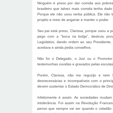
Ninguém é preso por dar comida aos pobres.
brasileiro que talvez mais comida tenha dad
Porque ele não usou verba pública. Ele não 
projeto e meio de angariar e manter o poder.
Seu pai está preso, Clarissa, porque usou a po
pego com a “boca na botija”, destruiu pro
Legislativo, dando ordem ao seu Presidente
aceitava e ainda pedia conselhos.
Não foi o Delegado, o Juiz ou o Promotor 
testemunhas ouvidas e gravados pelas escutas
Porém, Clarissa, não me regozijo e nem b
desnecessárias e incompatíveis com o prin
devem sustentar o Estado Democrático de Direi
Infelizmente é assim. As sociedades muda
intolerância. Foi assim na Revolução Franc
penso que sempre vai ser quando o cidadão