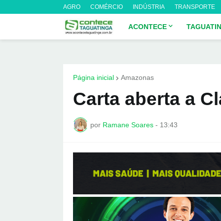
AGRO
COMÉRCIO
INDÚSTRIA
TRANSPORTE
ACONTECE
TAGUATI
Página inicial
Amazonas
Carta aberta a C
por
Ramane Soares
-
13:43