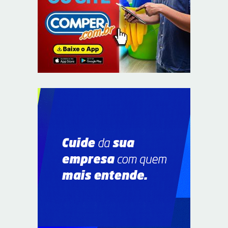
Autoridades celebram legado de Augusto Nardes em
jantar em Brasília
8/5/2026
Unidade oferece atendimento especializado a crianças
e adolescentes vítimas de violência sexual no DF
8/5/2026
Planaltina terá reforço de ônibus para a 6ª Feira
Nacional da Uva e do Vinho
8/5/2026
Endereços em Planaltina terão o fornecimento de
energia interrompido nesta quinta-feira (6)