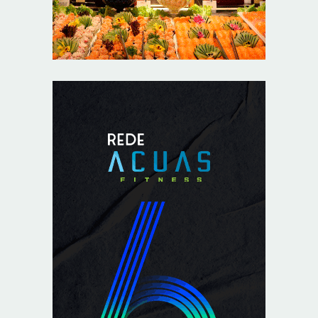
8/5/2026
PL quer assegurar direito ao voto de agentes de
segurança escalados no dia da eleição
8/5/2026
Sala de Concerto, da Rádio MEC, celebra Radamés
Gnattali nesta sexta (7)
8/5/2026
CNI defende posição unificada para avançar na
descarbonização do transporte marítimo
8/5/2026