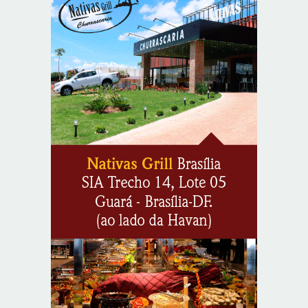
jantar em Brasília
8/5/2026
Unidade oferece atendimento especializado a crianças
e adolescentes vítimas de violência sexual no DF
8/5/2026
Planaltina terá reforço de ônibus para a 6ª Feira
Nacional da Uva e do Vinho
8/5/2026
Endereços em Planaltina terão o fornecimento de
energia interrompido nesta quinta-feira (6)
8/5/2026
Lactário do Hospital de Base garante alimentação
segura e personalizada aos pacientes
8/5/2026
Agosto Lilás reforça orientação sobre direitos e canais
de proteção às mulheres
8/5/2026
Anvisa propõe atualizar as normas da propaganda de
alimentos e de medicamentos