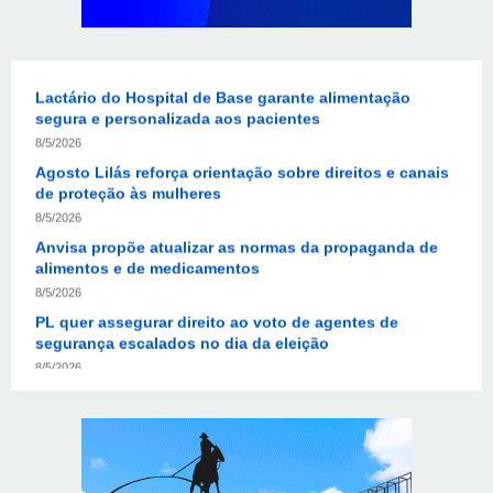
8/5/2026
Lactário do Hospital de Base garante alimentação
segura e personalizada aos pacientes
8/5/2026
Agosto Lilás reforça orientação sobre direitos e canais
de proteção às mulheres
8/5/2026
Anvisa propõe atualizar as normas da propaganda de
alimentos e de medicamentos
8/5/2026
PL quer assegurar direito ao voto de agentes de
segurança escalados no dia da eleição
8/5/2026
Sala de Concerto, da Rádio MEC, celebra Radamés
Gnattali nesta sexta (7)
8/5/2026
CNI defende posição unificada para avançar na
descarbonização do transporte marítimo
8/5/2026
Autoridades celebram legado de Augusto Nardes em