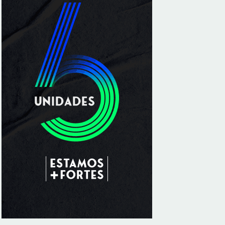
Sala de Concerto, da Rádio MEC, celebra
Radamés Gnattali nesta sexta
8/7/2026
Indígenas Pirahã vão ter acesso a
consultas e exames em expedição do SUS
no Amazonas
8/7/2026
Reposição de testosterona não é
obrigatória para mulheres
8/7/2026