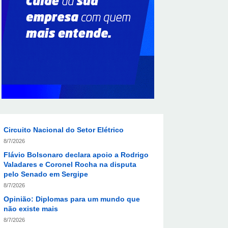
Em convenção do Republicanos, Flávio
Bolsonaro anuncia apoio a Cristiane Britto
8/7/2026
ABIMAQ promove workshop sobre contas
correntes em moeda estrangeira para
pessoas jurídicas
8/7/2026
KRJ destaca conector KARP durante o 55º
Circuito Nacional do Setor Elétrico
8/7/2026
Flávio Bolsonaro declara apoio a Rodrigo
Valadares e Coronel Rocha na disputa
pelo Senado em Sergipe
8/7/2026
Opinião: Diplomas para um mundo que
não existe mais
8/7/2026
Distrito Federal entra em alerta laranja de
perigo para baixa umidade do ar nesta
sexta-feira (7)