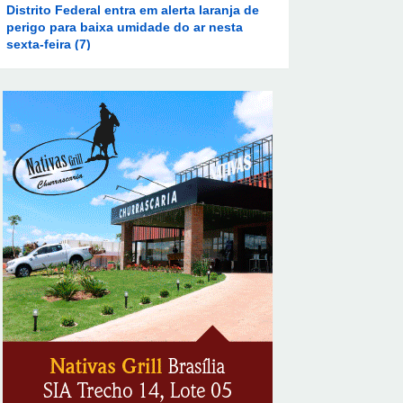
8/7/2026
Ampliada oferta de tratamento menos
invasivo para obstruções nas artérias do
coração no Hospital de Base
8/7/2026
Sala de Concerto, da Rádio MEC, celebra
Radamés Gnattali nesta sexta
8/7/2026
Indígenas Pirahã vão ter acesso a
consultas e exames em expedição do SUS
no Amazonas
8/7/2026
Reposição de testosterona não é
obrigatória para mulheres
8/7/2026
Em convenção do Republicanos, Flávio
Bolsonaro anuncia apoio a Cristiane Britto
8/7/2026
ABIMAQ promove workshop sobre contas
correntes em moeda estrangeira para