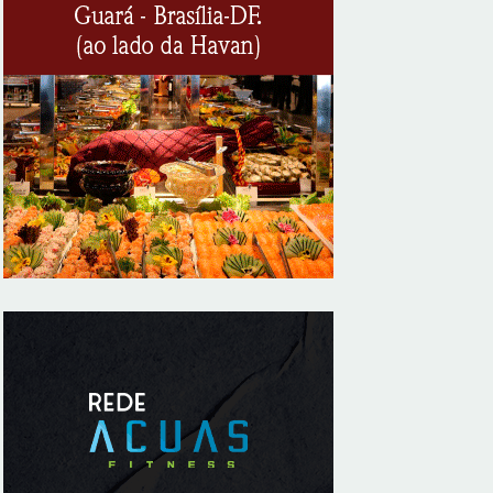
pessoas jurídicas
8/7/2026
KRJ destaca conector KARP durante o 55º
Circuito Nacional do Setor Elétrico
8/7/2026
Flávio Bolsonaro declara apoio a Rodrigo
Valadares e Coronel Rocha na disputa
pelo Senado em Sergipe
8/7/2026
Opinião: Diplomas para um mundo que
não existe mais
8/7/2026
Distrito Federal entra em alerta laranja de
perigo para baixa umidade do ar nesta
sexta-feira (7)
8/7/2026
Ampliada oferta de tratamento menos
invasivo para obstruções nas artérias do
coração no Hospital de Base
8/7/2026