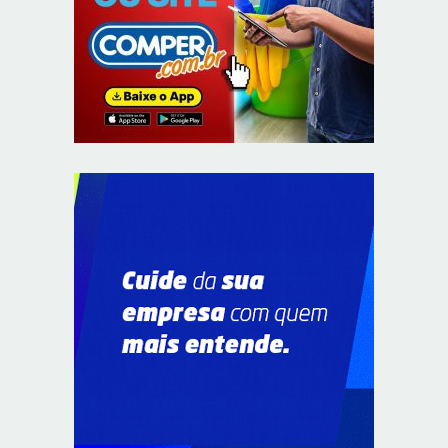
Em convenção do Republicanos, Flávio Bolsonaro
anuncia apoio a Cristiane Britto
8/7/2026
ABIMAQ promove workshop sobre contas correntes em
moeda estrangeira para pessoas jurídicas
8/7/2026
KRJ destaca conector KARP durante o 55º Circuito
Nacional do Setor Elétrico
8/7/2026