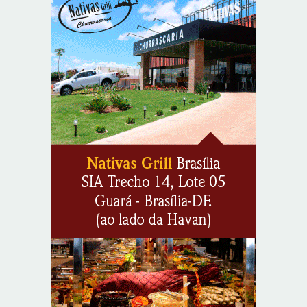
mulheres
8/7/2026
Em convenção do Republicanos, Flávio Bolsonaro
anuncia apoio a Cristiane Britto
8/7/2026
ABIMAQ promove workshop sobre contas correntes em
moeda estrangeira para pessoas jurídicas
8/7/2026
KRJ destaca conector KARP durante o 55º Circuito
Nacional do Setor Elétrico
8/7/2026
Flávio Bolsonaro declara apoio a Rodrigo Valadares e
Coronel Rocha na disputa pelo Senado em Sergipe
8/7/2026
Opinião: Diplomas para um mundo que não existe mais
8/7/2026
Distrito Federal entra em alerta laranja de perigo para
baixa umidade do ar nesta sexta-feira (7)
8/7/2026
Ampliada oferta de tratamento menos invasivo para