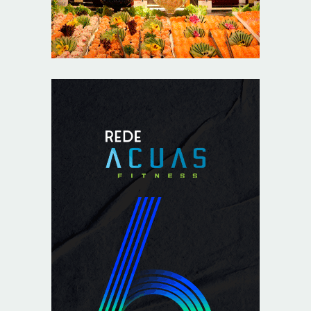
obstruções nas artérias do coração no Hospital de
Base
8/7/2026
Sala de Concerto, da Rádio MEC, celebra Radamés
Gnattali nesta sexta
8/7/2026
Indígenas Pirahã vão ter acesso a consultas e exames
em expedição do SUS no Amazonas
8/7/2026
Reposição de testosterona não é obrigatória para
mulheres
8/7/2026