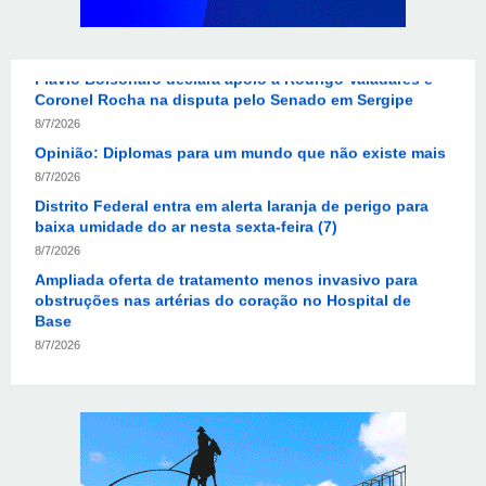
Flávio Bolsonaro declara apoio a Rodrigo Valadares e
Coronel Rocha na disputa pelo Senado em Sergipe
8/7/2026
Opinião: Diplomas para um mundo que não existe mais
8/7/2026
Distrito Federal entra em alerta laranja de perigo para
baixa umidade do ar nesta sexta-feira (7)
8/7/2026
Ampliada oferta de tratamento menos invasivo para
obstruções nas artérias do coração no Hospital de
Base
8/7/2026
Sala de Concerto, da Rádio MEC, celebra Radamés
Gnattali nesta sexta
8/7/2026
Indígenas Pirahã vão ter acesso a consultas e exames
em expedição do SUS no Amazonas
8/7/2026
Reposição de testosterona não é obrigatória para