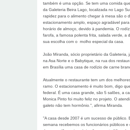
também é uma opção. Se tem uma comida que c
da Galeteria Beira Lago, localizada no Lago Su
rapidez para o alimento chegar à mesa são o dif
estacionamento amplo, espaço agradável para
horário de almoço, devido à pandemia. O rodíz
farofa, a famosa polenta frita, salada verde, 
sua escolha com o molho especial da casa.
João Miranda, sócio proprietário da Galeteria, j
na Asa Norte e o Babytique, na rua dos restaur
em Brasília uma casa de rodízio de carne branc
Atualmente o restaurante tem um dos melhores
ramo. O estacionamento é muito bom, digo que
federal. É uma casa grande, são 5 salões, a c
Monica Pinto foi muito feliz no projeto. O ate
galeto não tem hormônio.", afirma Miranda.
"A casa desde 2007 é um sucesso de público. 
semana recebemos os funcionários públicos e o