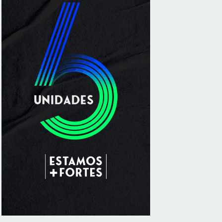
especializado a crianças e adolescentes
vítimas de violência sexual no DF
8/5/2026
Planaltina terá reforço de ônibus para a 6ª
Feira Nacional da Uva e do Vinho
8/5/2026
Endereços em Planaltina terão o
fornecimento de energia interrompido
nesta quinta-feira (6)
8/5/2026
Lactário do Hospital de Base garante
alimentação segura e personalizada aos
pacientes
8/5/2026