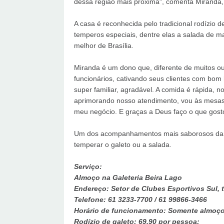
dessa região mais próxima", comenta Miranda, 
A casa é reconhecida pelo tradicional rodízio
temperos especiais, dentre elas a salada de maio
melhor de Brasília.
Miranda é um dono que, diferente de muitos ou
funcionários, cativando seus clientes com bom
super familiar, agradável. A comida é rápida,
aprimorando nosso atendimento, vou às mesas 
meu negócio. E graças a Deus faço o que gosto
Um dos acompanhamentos mais saborosos da Ga
temperar o galeto ou a salada.
Serviço:
Almoço na Galeteria Beira Lago
Endereço: Setor de Clubes Esportivos Sul, t
Telefone: 61 3233-7700 / 61 99866-3466
Horário de funcionamento: Somente almoço
Rodízio de galeto: 69,90 por pessoa;