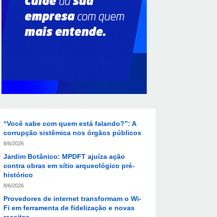
Supermercados transformam o Wi-Fi em
ferramenta estratégica para fidelizar
clientes
8/6/2026
CIEE e Tribunal Regional Federal da 1ª
Região - TRF abrem processo seletivo
para o Programa de Estágio
8/6/2026
“Você sabe com quem está falando?”: A
corrupção sistêmica nos órgãos públicos
8/6/2026
Jardim Botânico: MPDFT ajuíza ação
contra obras em sítio arqueológico pré-
histórico
8/6/2026
Provedores de internet transformam o Wi-
Fi em ferramenta de fidelização e novas
receitas
8/6/2026