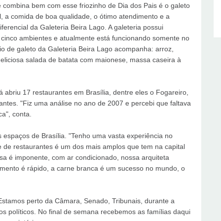
ombina bem com esse friozinho de Dia dos Pais é o galeto
l, a comida de boa qualidade, o ótimo atendimento e a
erencial da Galeteria Beira Lago. A galeteria possui
 cinco ambientes e atualmente está funcionando somente no
io de galeto da Galeteria Beira Lago acompanha: arroz,
a deliciosa salada de batata com maionese, massa caseira à
á abriu 17 restaurantes em Brasília, dentre eles o Fogareiro,
antes. "Fiz uma análise no ano de 2007 e percebi que faltava
a", conta.
 espaços de Brasília. "Tenho uma vasta experiência no
 de restaurantes é um dos mais amplos que tem na capital
asa é imponente, com ar condicionado, nossa arquiteta
ndimento é rápido, a carne branca é um sucesso no mundo, o
Estamos perto da Câmara, Senado, Tribunais, durante a
s políticos. No final de semana recebemos as famílias daqui