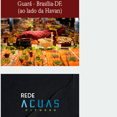
8/6/2026
CIEE e Tribunal Regional Federal da 1ª
Região - TRF abrem processo seletivo
para o Programa de Estágio
8/6/2026
“Você sabe com quem está falando?”: A
corrupção sistêmica nos órgãos públicos
8/6/2026
Jardim Botânico: MPDFT ajuíza ação
contra obras em sítio arqueológico pré-
histórico
8/6/2026
Provedores de internet transformam o Wi-
Fi em ferramenta de fidelização e novas
receitas
8/6/2026
Autoridades celebram legado de Augusto
Nardes em jantar em Brasília
8/5/2026
Unidade oferece atendimento