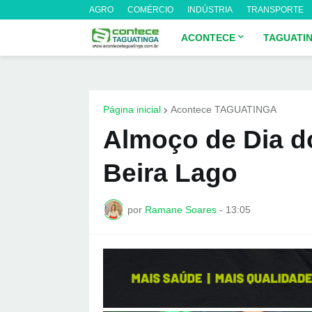
AGRO
COMÉRCIO
INDÚSTRIA
TRANSPORTE
ACONTECE
TAGUATI
Página inicial
Acontece TAGUATINGA
Almoço de Dia do
Beira Lago
por
Ramane Soares
-
13:05