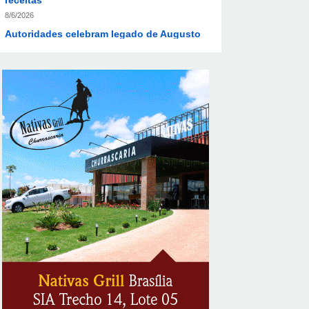
Autoridades celebram legado de Augusto
Nardes em jantar em Brasília
8/5/2026
Unidade oferece atendimento
especializado a crianças e adolescentes
vítimas de violência sexual no DF
8/5/2026
Planaltina terá reforço de ônibus para a 6ª
Feira Nacional da Uva e do Vinho
8/5/2026
Endereços em Planaltina terão o
fornecimento de energia interrompido
nesta quinta-feira (6)
8/5/2026
Lactário do Hospital de Base garante
alimentação segura e personalizada aos
pacientes
8/5/2026
Supermercados transformam o Wi-Fi em
ferramenta estratégica para fidelizar
clientes