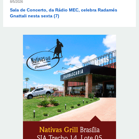
Gnattali nesta sexta (7)
8/5/2026
CNI defende posição unificada para avançar na
descarbonização do transporte marítimo
8/5/2026
Autoridades celebram legado de Augusto Nardes em
jantar em Brasília
8/5/2026
Unidade oferece atendimento especializado a crianças
e adolescentes vítimas de violência sexual no DF
8/5/2026
Planaltina terá reforço de ônibus para a 6ª Feira
Nacional da Uva e do Vinho
8/5/2026
Endereços em Planaltina terão o fornecimento de
energia interrompido nesta quinta-feira (6)
8/5/2026
Lactário do Hospital de Base garante alimentação
segura e personalizada aos pacientes
8/5/2026