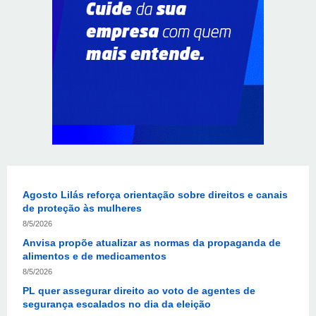
Planaltina terá reforço de ônibus para a 6ª Feira
Nacional da Uva e do Vinho
8/5/2026
Endereços em Planaltina terão o fornecimento de
energia interrompido nesta quinta-feira (6)
8/5/2026
Lactário do Hospital de Base garante alimentação
segura e personalizada aos pacientes
8/5/2026
Agosto Lilás reforça orientação sobre direitos e canais
de proteção às mulheres
8/5/2026
Anvisa propõe atualizar as normas da propaganda de
alimentos e de medicamentos
8/5/2026
PL quer assegurar direito ao voto de agentes de
segurança escalados no dia da eleição
8/5/2026
Sala de Concerto, da Rádio MEC, celebra Radamés