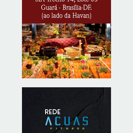
Agosto Lilás reforça orientação sobre direitos e canais
de proteção às mulheres
8/5/2026
Anvisa propõe atualizar as normas da propaganda de
alimentos e de medicamentos
8/5/2026
PL quer assegurar direito ao voto de agentes de
segurança escalados no dia da eleição
8/5/2026
Sala de Concerto, da Rádio MEC, celebra Radamés
Gnattali nesta sexta (7)
8/5/2026
CNI defende posição unificada para avançar na
descarbonização do transporte marítimo
8/5/2026