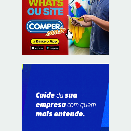
Em convenção do Republicanos, Flávio Bolsonaro
anuncia apoio a Cristiane Britto
8/7/2026
ABIMAQ promove workshop sobre contas correntes em
moeda estrangeira para pessoas jurídicas
8/7/2026
KRJ destaca conector KARP durante o 55º Circuito