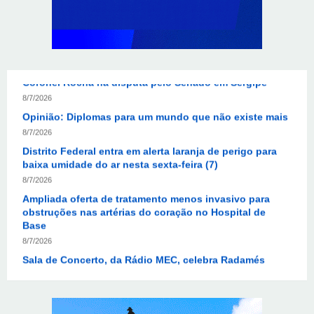
Nacional do Setor Elétrico
8/7/2026
Flávio Bolsonaro declara apoio a Rodrigo Valadares e
Coronel Rocha na disputa pelo Senado em Sergipe
8/7/2026
Opinião: Diplomas para um mundo que não existe mais
8/7/2026
Distrito Federal entra em alerta laranja de perigo para
baixa umidade do ar nesta sexta-feira (7)
8/7/2026
Ampliada oferta de tratamento menos invasivo para
obstruções nas artérias do coração no Hospital de
Base
8/7/2026
Sala de Concerto, da Rádio MEC, celebra Radamés
Gnattali nesta sexta
8/7/2026
Indígenas Pirahã vão ter acesso a consultas e exames
em expedição do SUS no Amazonas
8/7/2026