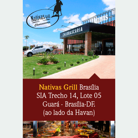
Reposição de testosterona não é obrigatória para
mulheres
8/7/2026
Em convenção do Republicanos, Flávio Bolsonaro
anuncia apoio a Cristiane Britto
8/7/2026
ABIMAQ promove workshop sobre contas correntes em
moeda estrangeira para pessoas jurídicas
8/7/2026
KRJ destaca conector KARP durante o 55º Circuito
Nacional do Setor Elétrico
8/7/2026
Flávio Bolsonaro declara apoio a Rodrigo Valadares e
Coronel Rocha na disputa pelo Senado em Sergipe
8/7/2026
Opinião: Diplomas para um mundo que não existe mais
8/7/2026
Distrito Federal entra em alerta laranja de perigo para
baixa umidade do ar nesta sexta-feira (7)
8/7/2026