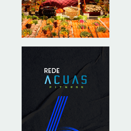
Ampliada oferta de tratamento menos invasivo para
obstruções nas artérias do coração no Hospital de
Base
8/7/2026
Sala de Concerto, da Rádio MEC, celebra Radamés
Gnattali nesta sexta
8/7/2026
Indígenas Pirahã vão ter acesso a consultas e exames
em expedição do SUS no Amazonas
8/7/2026
Reposição de testosterona não é obrigatória para
mulheres
8/7/2026