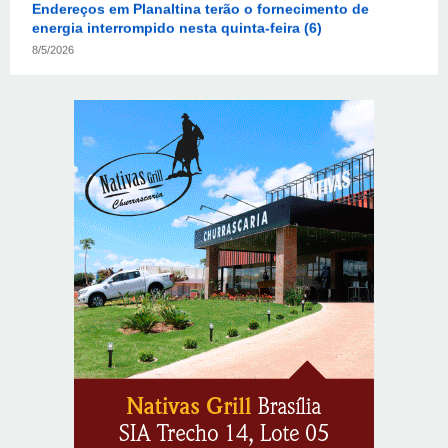
Confederação Assespro se reúne com ministra Luciana
Santos para discutir inovação e soberania digital
8/7/2026
Supermercados transformam o Wi-Fi em ferramenta
estratégica para fidelizar clientes
8/6/2026
CIEE e Tribunal Regional Federal da 1ª Região - TRF
abrem processo seletivo para o Programa de Estágio
8/6/2026
“Você sabe com quem está falando?”: A corrupção
sistêmica nos órgãos públicos
8/6/2026
Jardim Botânico: MPDFT ajuíza ação contra obras em
sítio arqueológico pré-histórico
8/6/2026
Provedores de internet transformam o Wi-Fi em
ferramenta de fidelização e novas receitas
8/6/2026
Autoridades celebram legado de Augusto Nardes em