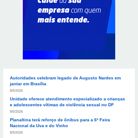
sistêmica nos órgãos públicos
8/6/2026
Jardim Botânico: MPDFT ajuíza ação contra obras em
sítio arqueológico pré-histórico
8/6/2026
Provedores de internet transformam o Wi-Fi em
ferramenta de fidelização e novas receitas
8/6/2026
Autoridades celebram legado de Augusto Nardes em
jantar em Brasília
8/5/2026
Unidade oferece atendimento especializado a crianças
e adolescentes vítimas de violência sexual no DF
8/5/2026
Planaltina terá reforço de ônibus para a 6ª Feira
Nacional da Uva e do Vinho
8/5/2026
Endereços em Planaltina terão o fornecimento de
energia interrompido nesta quinta-feira (6)
8/5/2026