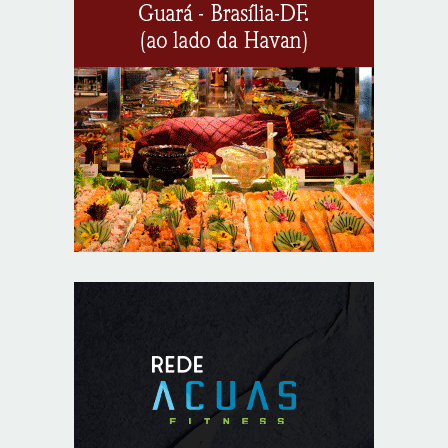
jantar em Brasília
8/5/2026
Unidade oferece atendimento especializado a crianças
e adolescentes vítimas de violência sexual no DF
8/5/2026
Planaltina terá reforço de ônibus para a 6ª Feira
Nacional da Uva e do Vinho
8/5/2026
Endereços em Planaltina terão o fornecimento de
energia interrompido nesta quinta-feira (6)
8/5/2026