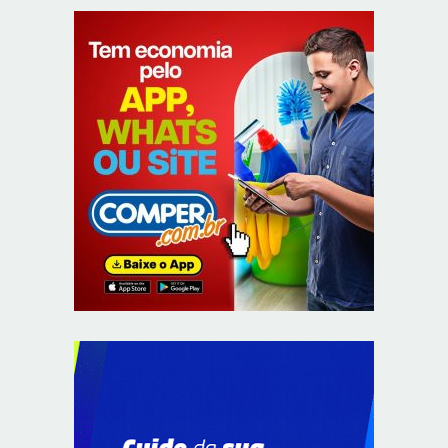
Confederação Assespro se reúne com ministra Luciana
Santos para discutir inovação e soberania digital
8/7/2026
Supermercados transformam o Wi-Fi em ferramenta
estratégica para fidelizar clientes
8/6/2026
CIEE e Tribunal Regional Federal da 1ª Região - TRF
abrem processo seletivo para o Programa de Estágio
8/6/2026
“Você sabe com quem está falando?”: A corrupção