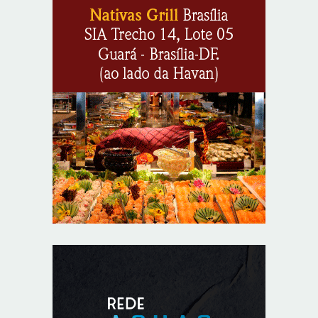
O TEMPO E A TEMPERATURA: Sul terá chuva, frio e
possibilidade de trovoadas neste domingo (9)
8/8/2026
O TEMPO E A TEMPERATURA: calor intenso predomina
no Centro-Oeste neste domingo (9)
8/8/2026
O TEMPO E A TEMPERATURA: Sudeste terá calor e
possibilidade de chuva isolada neste domingo (9)
8/8/2026
O TEMPO E A TEMPERATURA: domingo será de
pancadas de chuva entre Amazonas, Acre e Roraima
8/8/2026
Resultado da Loteria Federal 6090 (09/08/2026)
8/8/2026
O TEMPO E A TEMPERATURA: chuva fraca segue no
litoral do Nordeste neste domingo
8/8/2026
Mega-Sena sorteia prêmio acumulado de R$ 165
milhões neste domingo
8/8/2026