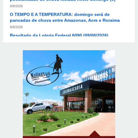
pancadas de chuva entre Amazonas, Acre e Roraima
8/8/2026
Resultado da Loteria Federal 6090 (09/08/2026)
8/8/2026
O TEMPO E A TEMPERATURA: chuva fraca segue no
litoral do Nordeste neste domingo
8/8/2026
Mega-Sena sorteia prêmio acumulado de R$ 165
milhões neste domingo
8/8/2026
Resultado da lotofácil 3757: sorteio de domingo
(09/08/2026)
8/8/2026
Resultado da Mega-Sena 3042 neste domingo
(09/08/2026)
8/8/2026
Colombianas que morreram na queda de helicóptero
eram avó, mãe e filha
8/8/2026