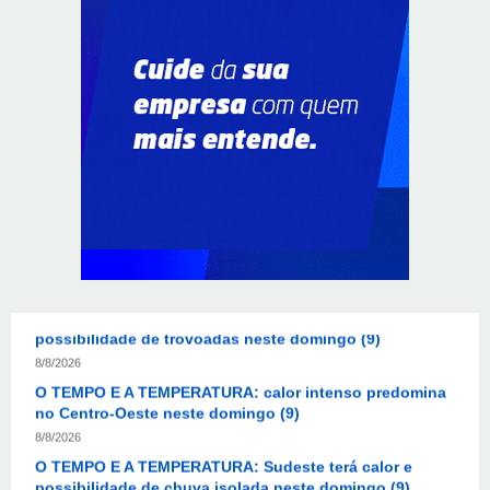
Resultado da lotofácil 3757: sorteio de domingo
(09/08/2026)
8/8/2026
Resultado da Mega-Sena 3042 neste domingo
(09/08/2026)
8/8/2026
Colombianas que morreram na queda de helicóptero
eram avó, mãe e filha
8/8/2026
O TEMPO E A TEMPERATURA: Sul terá chuva, frio e
possibilidade de trovoadas neste domingo (9)
8/8/2026
O TEMPO E A TEMPERATURA: calor intenso predomina
no Centro-Oeste neste domingo (9)
8/8/2026
O TEMPO E A TEMPERATURA: Sudeste terá calor e
possibilidade de chuva isolada neste domingo (9)
8/8/2026
O TEMPO E A TEMPERATURA: domingo será de