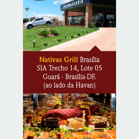
persiste em áreas do Sul nesta segunda-feira (10)
8/9/2026
O TEMPO E A TEMPERATURA: Centro-Oeste segue com
calor e baixa umidade na segunda-feira (10)
8/9/2026
O TEMPO E A TEMPERATURA: chuva ganha espaço e
temperaturas diminuem no Sudeste nesta segunda-feira
(10)
8/9/2026
O TEMPO E A TEMPERATURA: segunda mantém chuva
na faixa oeste da Região Norte
8/9/2026
O TEMPO E A TEMPERATURA: litoral do Nordeste
permanece com muitas nuvens na segunda-feira
8/9/2026
Argentina à venda: Governo Milei acelera liquidação do
patrimônio público
8/9/2026
Memória é fundamental na literatura, diz escritor Milton
Hatoum