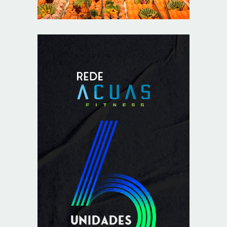
8/9/2026
Semana começa com 1.589 vagas nas agências do
trabalhador
8/9/2026
Avanço da IA corrói financiamento do jornalismo
profissional no Brasil
8/9/2026
Rio de Janeiro tem alerta para ventos de até 75 km/h
neste domingo
8/9/2026