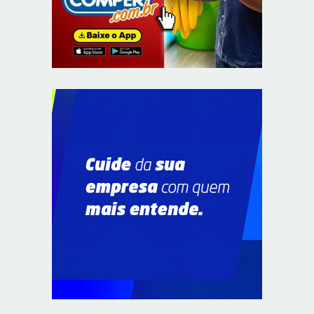
O TEMPO E A TEMPERATURA: frio aumenta e chuva
persiste em áreas do Sul nesta segunda-feira (10)
8/9/2026
O TEMPO E A TEMPERATURA: Centro-Oeste segue com
calor e baixa umidade na segunda-feira (10)
8/9/2026
O TEMPO E A TEMPERATURA: chuva ganha espaço e
temperaturas diminuem no Sudeste nesta segunda-feira
(10)
8/9/2026
O TEMPO E A TEMPERATURA: segunda mantém chuva
na faixa oeste da Região Norte