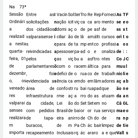
Na 73ª
Sessão
Entre as
I
Vacin
Sol
Ser
Tro
Re
Rep
Forneci
As
T
F
Ordinári
solicitações
n
ação
icit
viç
ca
ca
aro
mento
se
e
o
a
dos cidadãos
d
domi
aç
o
de
pe
asf
de
ss
x
t
realizad
valparaisense
i
ciliar
ão
de
lâ
am
álti
cursos
ori
t
o
a nesta
s
c
para
de
ta
mp
ent
co
profissi
a
o
s
quarta-
reivindicadas
a
pesso
ser
pa-
ad
o
e
onaliza
de
:
:
feira, 01
pelos
ç
as
viç
bu
a
asf
tro
ntes
Co
J
C
de
parlamentares
õ
com
o
rac
em
álti
ca
para
mu
u
l
dezembr
, foi
e
defici
de
o
rua
co
de
trabalh
nic
li
e
o, os
evidenciada a
s
ência
ca
em
do
em
lâm
adores
aç
a
b
vereado
área de
confo
str
ru
bai
rua
pad
que
ão
n
e
res
infraestrutura
rme
aç
a
rro
do
as
atuam
da
a
n
valparai
da cidade,
Lei
ão
do
Set
Set
em
no
Câ
G
L
senses
com pedidos
Brasil
de
bai
or
or
rua
serviço
ma
e
o
realizara
de tapa-
eira
ani
rro
de
Ch
do
de
ra
n
p
m
buracos,
de
m
Pa
Ch
ác
bair
limpez
de
ti
e
importa
recapeamento
Inclus
ais
rq
ác
ara
ro
a e que
Val
l
s