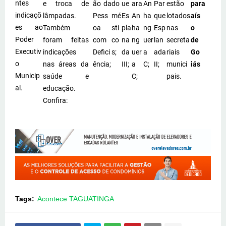
ntes
e troca de
ão da
do
ue
ara
An
Par
estão
par
a
indicaçõ
lâmpadas.
Pess
mé
Es
An
ha
que
lotados
aís
es ao
Também
oa
sti
pla
ha
ng
Esp
nas
o
Poder
foram feitas
com
co
na
ng
uer
lan
secreta
de
Executiv
indicações
Defici
s;
da
uer
a
ada
riais
Go
o
nas áreas da
ência;
III;
a
C;
II;
munici
iás
Municip
saúde e
C;
pais.
al.
educação.
Confira:
Tags:
Acontece TAGUATINGA