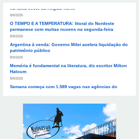
8/9/2026
O TEMPO E A TEMPERATURA: litoral do Nordeste
permanece com muitas nuvens na segunda-feira
8/9/2026
Argentina à venda: Governo Milei acelera liquidação do
patrimônio público
8/9/2026
Memória é fundamental na literatura, diz escritor Milton
Hatoum
8/9/2026
Semana começa com 1.589 vagas nas agências do
trabalhador
8/9/2026
Avanço da IA corrói financiamento do jornalismo
profissional no Brasil
8/9/2026
Rio de Janeiro tem alerta para ventos de até 75 km/h
neste domingo
8/9/2026
O TEMPO E A TEMPERATURA: frio aumenta e chuva