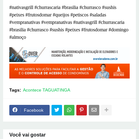
#nativasgrill #churrascaria #brasilia #churrasco #sushis
#peixes #frutosdomar #queijos #petiscos #saladas
#vempranativas #vempranativas #nativasgrill #churrascaria
#brasilia #churrasco #sushis #peixes #frutosdomar #domingo
#almoço
Tags:
Acontece TAGUATINGA
Facebook
Você vai gostar