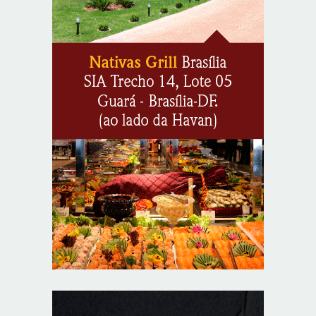
eram avó, mãe e filha
8/8/2026
O TEMPO E A TEMPERATURA: Sul terá chuva, frio e
possibilidade de trovoadas neste domingo (9)
8/8/2026
O TEMPO E A TEMPERATURA: calor intenso predomina
no Centro-Oeste neste domingo (9)
8/8/2026
O TEMPO E A TEMPERATURA: Sudeste terá calor e
possibilidade de chuva isolada neste domingo (9)
8/8/2026
O TEMPO E A TEMPERATURA: domingo será de
pancadas de chuva entre Amazonas, Acre e Roraima
8/8/2026
Resultado da Loteria Federal 6090 (09/08/2026)
8/8/2026
O TEMPO E A TEMPERATURA: chuva fraca segue no
litoral do Nordeste neste domingo
8/8/2026