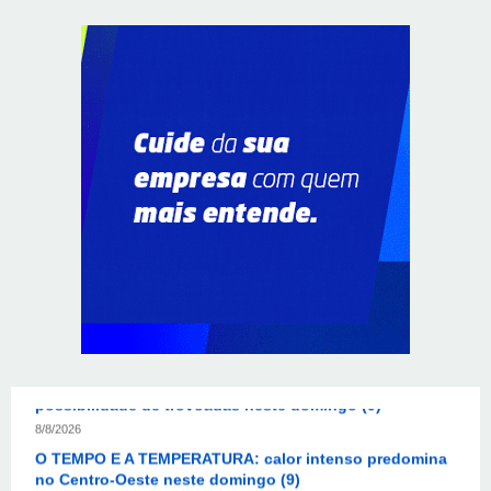
Resultado da lotofácil 3757: sorteio de domingo
(09/08/2026)
8/8/2026
Resultado da Mega-Sena 3042 neste domingo
(09/08/2026)
8/8/2026
Colombianas que morreram na queda de helicóptero
eram avó, mãe e filha
8/8/2026
O TEMPO E A TEMPERATURA: Sul terá chuva, frio e
possibilidade de trovoadas neste domingo (9)
8/8/2026
O TEMPO E A TEMPERATURA: calor intenso predomina
no Centro-Oeste neste domingo (9)
8/8/2026
O TEMPO E A TEMPERATURA: Sudeste terá calor e