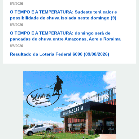
possibilidade de chuva isolada neste domingo (9)
8/8/2026
O TEMPO E A TEMPERATURA: domingo será de
pancadas de chuva entre Amazonas, Acre e Roraima
8/8/2026
Resultado da Loteria Federal 6090 (09/08/2026)
8/8/2026
O TEMPO E A TEMPERATURA: chuva fraca segue no
litoral do Nordeste neste domingo
8/8/2026
Mega-Sena sorteia prêmio acumulado de R$ 165
milhões neste domingo
8/8/2026
Resultado da lotofácil 3757: sorteio de domingo
(09/08/2026)
8/8/2026
Resultado da Mega-Sena 3042 neste domingo
(09/08/2026)
8/8/2026
Colombianas que morreram na queda de helicóptero