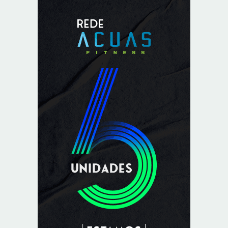
Mega-Sena sorteia prêmio acumulado de R$ 165
milhões neste domingo
8/8/2026