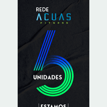
8/5/2026
Endereços em Planaltina terão o fornecimento de
energia interrompido nesta quinta-feira (6)
8/5/2026
Lactário do Hospital de Base garante alimentação
segura e personalizada aos pacientes
8/5/2026