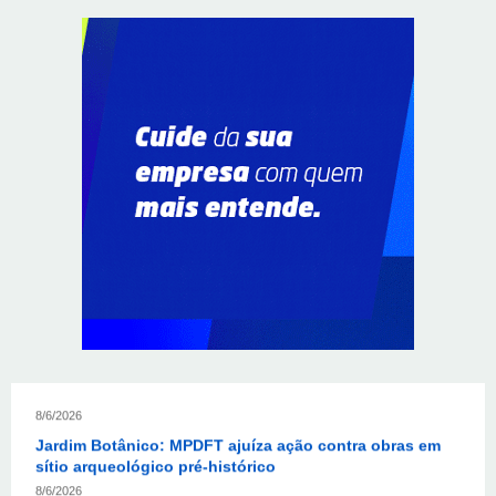
Supermercados transformam o Wi-Fi em ferramenta
estratégica para fidelizar clientes
8/6/2026
CIEE e Tribunal Regional Federal da 1ª Região - TRF
abrem processo seletivo para o Programa de Estágio
8/6/2026
“Você sabe com quem está falando?”: A corrupção
sistêmica nos órgãos públicos
8/6/2026
Jardim Botânico: MPDFT ajuíza ação contra obras em
sítio arqueológico pré-histórico
8/6/2026
Provedores de internet transformam o Wi-Fi em
ferramenta de fidelização e novas receitas