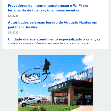
8/6/2026
Autoridades celebram legado de Augusto Nardes em
jantar em Brasília
8/5/2026
Unidade oferece atendimento especializado a crianças
e adolescentes vítimas de violência sexual no DF
8/5/2026
Planaltina terá reforço de ônibus para a 6ª Feira
Nacional da Uva e do Vinho
8/5/2026
Endereços em Planaltina terão o fornecimento de
energia interrompido nesta quinta-feira (6)
8/5/2026
Lactário do Hospital de Base garante alimentação
segura e personalizada aos pacientes
8/5/2026
Supermercados transformam o Wi-Fi em ferramenta
estratégica para fidelizar clientes
8/6/2026