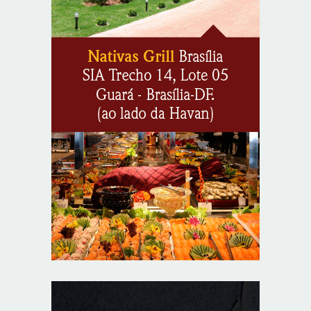
CIEE e Tribunal Regional Federal da 1ª Região - TRF
abrem processo seletivo para o Programa de Estágio
8/6/2026
“Você sabe com quem está falando?”: A corrupção
sistêmica nos órgãos públicos
8/6/2026
Jardim Botânico: MPDFT ajuíza ação contra obras em
sítio arqueológico pré-histórico
8/6/2026
Provedores de internet transformam o Wi-Fi em
ferramenta de fidelização e novas receitas
8/6/2026
Autoridades celebram legado de Augusto Nardes em
jantar em Brasília
8/5/2026
Unidade oferece atendimento especializado a crianças
e adolescentes vítimas de violência sexual no DF
8/5/2026
Planaltina terá reforço de ônibus para a 6ª Feira
Nacional da Uva e do Vinho