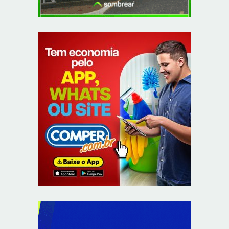
Autoridades celebram legado de Augusto Nardes em
jantar em Brasília
8/5/2026
Unidade oferece atendimento especializado a crianças
e adolescentes vítimas de violência sexual no DF
8/5/2026
Planaltina terá reforço de ônibus para a 6ª Feira
Nacional da Uva e do Vinho