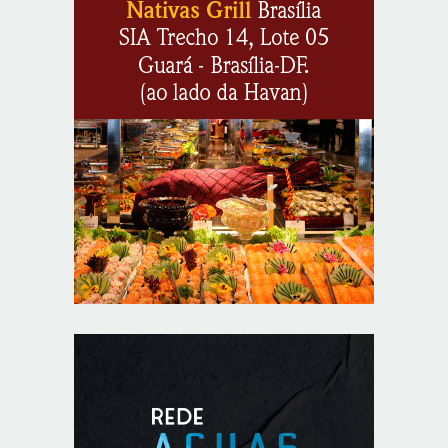
8/5/2026
Anvisa propõe atualizar as normas da propaganda de
alimentos e de medicamentos
8/5/2026
PL quer assegurar direito ao voto de agentes de
segurança escalados no dia da eleição
8/5/2026
Sala de Concerto, da Rádio MEC, celebra Radamés
Gnattali nesta sexta (7)
8/5/2026
CNI defende posição unificada para avançar na
descarbonização do transporte marítimo
8/5/2026