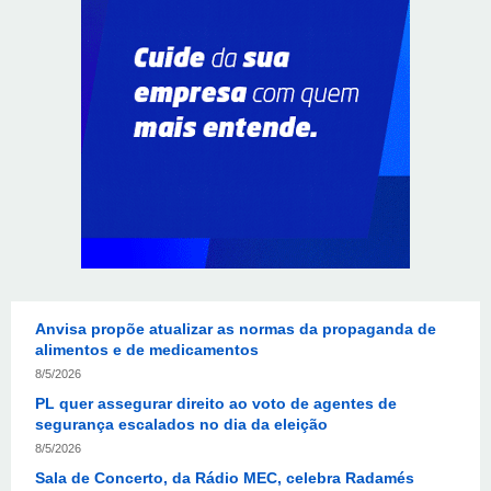
8/5/2026
Endereços em Planaltina terão o fornecimento de
energia interrompido nesta quinta-feira (6)
8/5/2026
Lactário do Hospital de Base garante alimentação
segura e personalizada aos pacientes
8/5/2026
Agosto Lilás reforça orientação sobre direitos e canais
de proteção às mulheres
8/5/2026
Anvisa propõe atualizar as normas da propaganda de
alimentos e de medicamentos
8/5/2026
PL quer assegurar direito ao voto de agentes de
segurança escalados no dia da eleição
8/5/2026
Sala de Concerto, da Rádio MEC, celebra Radamés
Gnattali nesta sexta (7)
8/5/2026