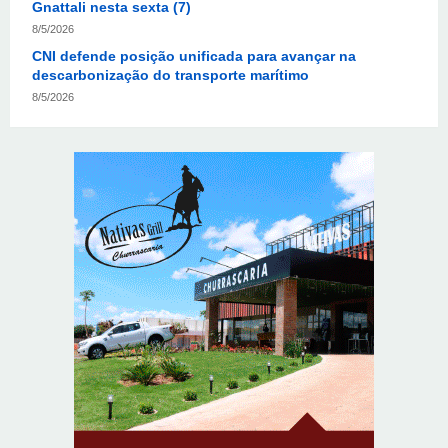
CNI defende posição unificada para avançar na
descarbonização do transporte marítimo
8/5/2026
Autoridades celebram legado de Augusto Nardes em
jantar em Brasília
8/5/2026
Unidade oferece atendimento especializado a crianças
e adolescentes vítimas de violência sexual no DF
8/5/2026
Planaltina terá reforço de ônibus para a 6ª Feira
Nacional da Uva e do Vinho
8/5/2026
Endereços em Planaltina terão o fornecimento de
energia interrompido nesta quinta-feira (6)
8/5/2026
Lactário do Hospital de Base garante alimentação
segura e personalizada aos pacientes
8/5/2026
Agosto Lilás reforça orientação sobre direitos e canais
de proteção às mulheres