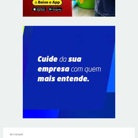
Em convenção do Republicanos, Flávio Bolsonaro
anuncia apoio a Cristiane Britto
8/7/2026
ABIMAQ promove workshop sobre contas correntes em
moeda estrangeira para pessoas jurídicas
8/7/2026
KRJ destaca conector KARP durante o 55º Circuito
Nacional do Setor Elétrico
8/7/2026
Flávio Bolsonaro declara apoio a Rodrigo Valadares e
Coronel Rocha na disputa pelo Senado em Sergipe
8/7/2026
Opinião: Diplomas para um mundo que não existe mais
8/7/2026