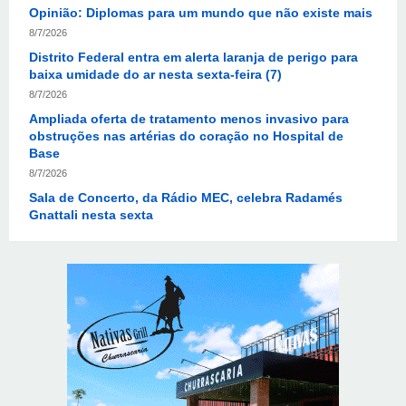
Distrito Federal entra em alerta laranja de perigo para
baixa umidade do ar nesta sexta-feira (7)
8/7/2026
Ampliada oferta de tratamento menos invasivo para
obstruções nas artérias do coração no Hospital de
Base
8/7/2026
Sala de Concerto, da Rádio MEC, celebra Radamés
Gnattali nesta sexta
8/7/2026
Indígenas Pirahã vão ter acesso a consultas e exames
em expedição do SUS no Amazonas
8/7/2026
Reposição de testosterona não é obrigatória para
mulheres
8/7/2026
Em convenção do Republicanos, Flávio Bolsonaro
anuncia apoio a Cristiane Britto
8/7/2026
ABIMAQ promove workshop sobre contas correntes em