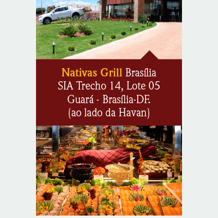
moeda estrangeira para pessoas jurídicas
8/7/2026
KRJ destaca conector KARP durante o 55º Circuito
Nacional do Setor Elétrico
8/7/2026
Flávio Bolsonaro declara apoio a Rodrigo Valadares e
Coronel Rocha na disputa pelo Senado em Sergipe
8/7/2026
Opinião: Diplomas para um mundo que não existe mais
8/7/2026
Distrito Federal entra em alerta laranja de perigo para
baixa umidade do ar nesta sexta-feira (7)
8/7/2026
Ampliada oferta de tratamento menos invasivo para
obstruções nas artérias do coração no Hospital de
Base
8/7/2026
Sala de Concerto, da Rádio MEC, celebra Radamés
Gnattali nesta sexta
8/7/2026