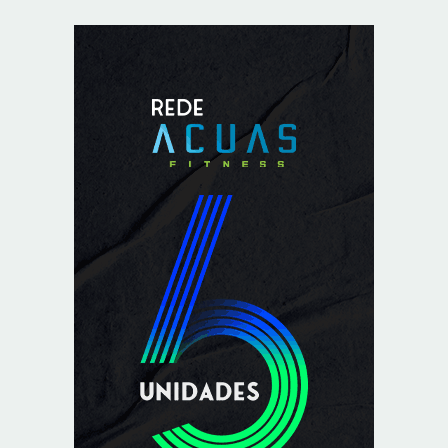
Indígenas Pirahã vão ter acesso a consultas e exames
em expedição do SUS no Amazonas
8/7/2026
Reposição de testosterona não é obrigatória para
mulheres
8/7/2026