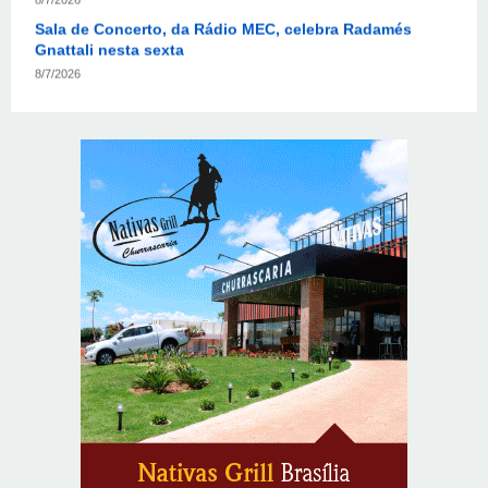
Gnattali nesta sexta
8/7/2026
Indígenas Pirahã vão ter acesso a consultas e exames
em expedição do SUS no Amazonas
8/7/2026
Reposição de testosterona não é obrigatória para
mulheres
8/7/2026
Confederação Assespro se reúne com ministra Luciana
Santos para discutir inovação e soberania digital
8/7/2026
ABIMAQ promove workshop sobre contas correntes em
moeda estrangeira para pessoas jurídicas
8/7/2026
KRJ destaca conector KARP durante o 55º Circuito
Nacional do Setor Elétrico
8/7/2026
Flávio Bolsonaro declara apoio a Rodrigo Valadares e
Coronel Rocha na disputa pelo Senado em Sergipe
8/7/2026