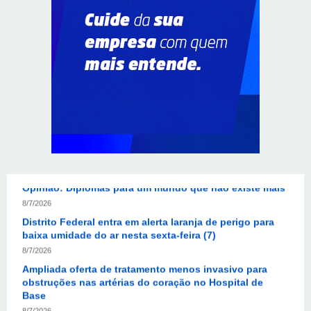
ABIMAQ promove workshop sobre contas correntes em
moeda estrangeira para pessoas jurídicas
8/7/2026
KRJ destaca conector KARP durante o 55º Circuito
Nacional do Setor Elétrico
8/7/2026
Flávio Bolsonaro declara apoio a Rodrigo Valadares e
Coronel Rocha na disputa pelo Senado em Sergipe
8/7/2026
Opinião: Diplomas para um mundo que não existe mais
8/7/2026
Distrito Federal entra em alerta laranja de perigo para
baixa umidade do ar nesta sexta-feira (7)
8/7/2026
Ampliada oferta de tratamento menos invasivo para
obstruções nas artérias do coração no Hospital de
Base
8/7/2026
Sala de Concerto, da Rádio MEC, celebra Radamés