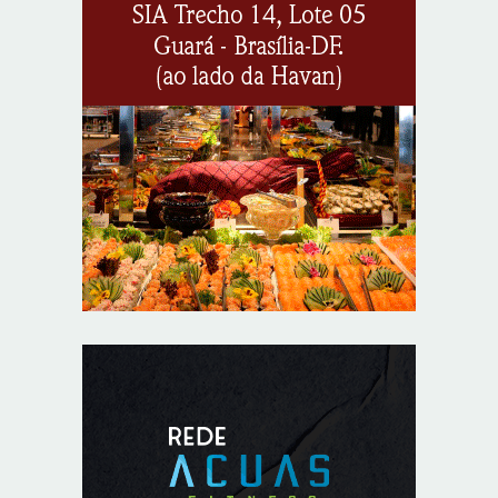
Opinião: Diplomas para um mundo que não existe mais
8/7/2026
Distrito Federal entra em alerta laranja de perigo para
baixa umidade do ar nesta sexta-feira (7)
8/7/2026
Ampliada oferta de tratamento menos invasivo para
obstruções nas artérias do coração no Hospital de
Base
8/7/2026
Sala de Concerto, da Rádio MEC, celebra Radamés
Gnattali nesta sexta
8/7/2026
Indígenas Pirahã vão ter acesso a consultas e exames
em expedição do SUS no Amazonas
8/7/2026
Reposição de testosterona não é obrigatória para
mulheres
8/7/2026
Confederação Assespro se reúne com ministra Luciana
Santos para discutir inovação e soberania digital