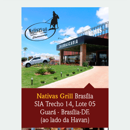
Indígenas Pirahã vão ter acesso a consultas e exames
em expedição do SUS no Amazonas
8/7/2026
Reposição de testosterona não é obrigatória para
mulheres
8/7/2026
Em convenção do Republicanos, Flávio Bolsonaro
anuncia apoio a Cristiane Britto
8/7/2026
ABIMAQ promove workshop sobre contas correntes em
moeda estrangeira para pessoas jurídicas
8/7/2026
KRJ destaca conector KARP durante o 55º Circuito
Nacional do Setor Elétrico
8/7/2026
Flávio Bolsonaro declara apoio a Rodrigo Valadares e
Coronel Rocha na disputa pelo Senado em Sergipe
8/7/2026
Opinião: Diplomas para um mundo que não existe mais
8/7/2026