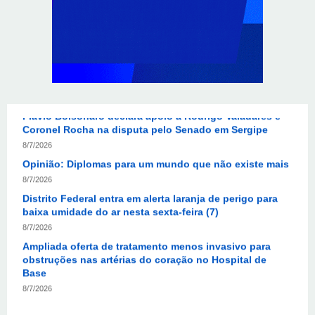
8/7/2026
KRJ destaca conector KARP durante o 55º Circuito
Nacional do Setor Elétrico
8/7/2026
Flávio Bolsonaro declara apoio a Rodrigo Valadares e
Coronel Rocha na disputa pelo Senado em Sergipe
8/7/2026
Opinião: Diplomas para um mundo que não existe mais
8/7/2026
Distrito Federal entra em alerta laranja de perigo para
baixa umidade do ar nesta sexta-feira (7)
8/7/2026
Ampliada oferta de tratamento menos invasivo para
obstruções nas artérias do coração no Hospital de
Base
8/7/2026
Sala de Concerto, da Rádio MEC, celebra Radamés
Gnattali nesta sexta
8/7/2026