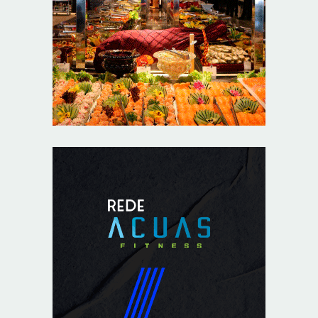
Distrito Federal entra em alerta laranja de perigo para
baixa umidade do ar nesta sexta-feira (7)
8/7/2026
Ampliada oferta de tratamento menos invasivo para
obstruções nas artérias do coração no Hospital de
Base
8/7/2026
Sala de Concerto, da Rádio MEC, celebra Radamés
Gnattali nesta sexta
8/7/2026
Indígenas Pirahã vão ter acesso a consultas e exames
em expedição do SUS no Amazonas
8/7/2026
Reposição de testosterona não é obrigatória para
mulheres
8/7/2026