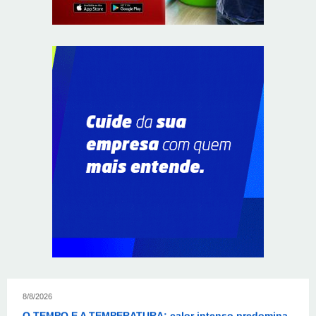
Resultado da lotofácil 3757: sorteio de domingo
(09/08/2026)
8/8/2026
Resultado da Mega-Sena 3042 neste domingo
(09/08/2026)
8/8/2026
Colombianas que morreram na queda de helicóptero
eram avó, mãe e filha
8/8/2026
O TEMPO E A TEMPERATURA: Sul terá chuva, frio e
possibilidade de trovoadas neste domingo (9)
8/8/2026
O TEMPO E A TEMPERATURA: calor intenso predomina
no Centro-Oeste neste domingo (9)
8/8/2026