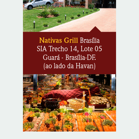
Colombianas que morreram na queda de helicóptero
eram avó, mãe e filha
8/8/2026
O TEMPO E A TEMPERATURA: Sul terá chuva, frio e
possibilidade de trovoadas neste domingo (9)
8/8/2026
O TEMPO E A TEMPERATURA: calor intenso predomina
no Centro-Oeste neste domingo (9)
8/8/2026
O TEMPO E A TEMPERATURA: Sudeste terá calor e
possibilidade de chuva isolada neste domingo (9)
8/8/2026
O TEMPO E A TEMPERATURA: domingo será de
pancadas de chuva entre Amazonas, Acre e Roraima
8/8/2026
Resultado da Loteria Federal 6090 (09/08/2026)
8/8/2026
O TEMPO E A TEMPERATURA: chuva fraca segue no
litoral do Nordeste neste domingo