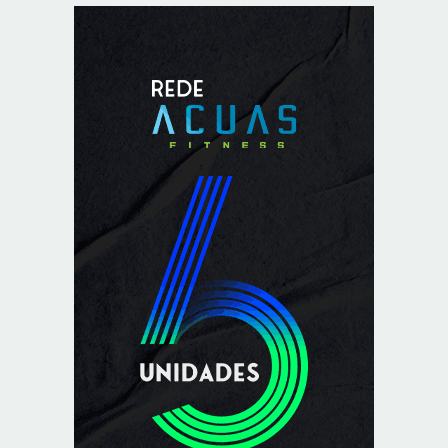
8/8/2026
Mega-Sena sorteia prêmio acumulado de R$ 165
milhões neste domingo
8/8/2026