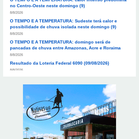
O TEMPO E A TEMPERATURA: Sudeste terá calor e
possibilidade de chuva isolada neste domingo (9)
8/8/2026
O TEMPO E A TEMPERATURA: domingo será de
pancadas de chuva entre Amazonas, Acre e Roraima
8/8/2026
Resultado da Loteria Federal 6090 (09/08/2026)
8/8/2026
O TEMPO E A TEMPERATURA: chuva fraca segue no
litoral do Nordeste neste domingo
8/8/2026
Mega-Sena sorteia prêmio acumulado de R$ 165
milhões neste domingo
8/8/2026
Resultado da lotofácil 3757: sorteio de domingo
(09/08/2026)
8/8/2026
Resultado da Mega-Sena 3042 neste domingo
(09/08/2026)
8/8/2026