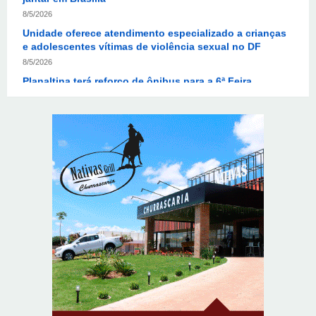
e adolescentes vítimas de violência sexual no DF
8/5/2026
Planaltina terá reforço de ônibus para a 6ª Feira
Nacional da Uva e do Vinho
8/5/2026
Endereços em Planaltina terão o fornecimento de
energia interrompido nesta quinta-feira (6)
8/5/2026
Lactário do Hospital de Base garante alimentação
segura e personalizada aos pacientes
8/5/2026
Supermercados transformam o Wi-Fi em ferramenta
estratégica para fidelizar clientes
8/6/2026
CIEE e Tribunal Regional Federal da 1ª Região - TRF
abrem processo seletivo para o Programa de Estágio
8/6/2026
“Você sabe com quem está falando?”: A corrupção
sistêmica nos órgãos públicos
8/6/2026