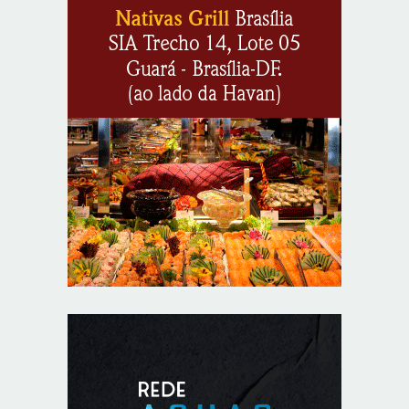
Jardim Botânico: MPDFT ajuíza ação contra obras em
sítio arqueológico pré-histórico
8/6/2026
Provedores de internet transformam o Wi-Fi em
ferramenta de fidelização e novas receitas
8/6/2026
Autoridades celebram legado de Augusto Nardes em
jantar em Brasília
8/5/2026
Unidade oferece atendimento especializado a crianças
e adolescentes vítimas de violência sexual no DF
8/5/2026
Planaltina terá reforço de ônibus para a 6ª Feira
Nacional da Uva e do Vinho
8/5/2026
Endereços em Planaltina terão o fornecimento de
energia interrompido nesta quinta-feira (6)
8/5/2026
Lactário do Hospital de Base garante alimentação