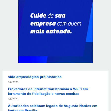
Supermercados transformam o Wi-Fi em ferramenta
estratégica para fidelizar clientes
8/6/2026
CIEE e Tribunal Regional Federal da 1ª Região - TRF
abrem processo seletivo para o Programa de Estágio
8/6/2026
“Você sabe com quem está falando?”: A corrupção
sistêmica nos órgãos públicos
8/6/2026
Jardim Botânico: MPDFT ajuíza ação contra obras em
sítio arqueológico pré-histórico
8/6/2026
Provedores de internet transformam o Wi-Fi em
ferramenta de fidelização e novas receitas
8/6/2026
Autoridades celebram legado de Augusto Nardes em
jantar em Brasília
8/5/2026
Unidade oferece atendimento especializado a crianças