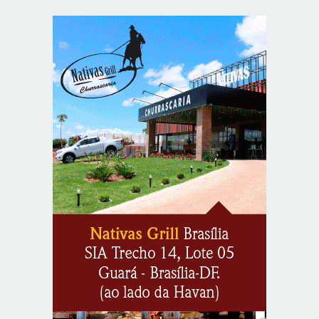
8/5/2026
Endereços em Planaltina terão o fornecimento de
energia interrompido nesta quinta-feira (6)
8/5/2026
Confederação Assespro se reúne com ministra Luciana
Santos para discutir inovação e soberania digital
8/7/2026
Supermercados transformam o Wi-Fi em ferramenta
estratégica para fidelizar clientes
8/6/2026
CIEE e Tribunal Regional Federal da 1ª Região - TRF
abrem processo seletivo para o Programa de Estágio
8/6/2026
“Você sabe com quem está falando?”: A corrupção
sistêmica nos órgãos públicos
8/6/2026
Jardim Botânico: MPDFT ajuíza ação contra obras em
sítio arqueológico pré-histórico
8/6/2026