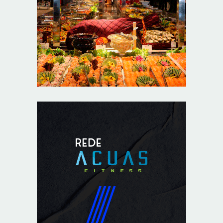
Provedores de internet transformam o Wi-Fi em
ferramenta de fidelização e novas receitas
8/6/2026
Autoridades celebram legado de Augusto Nardes em
jantar em Brasília
8/5/2026
Unidade oferece atendimento especializado a crianças
e adolescentes vítimas de violência sexual no DF
8/5/2026
Planaltina terá reforço de ônibus para a 6ª Feira
Nacional da Uva e do Vinho
8/5/2026
Endereços em Planaltina terão o fornecimento de
energia interrompido nesta quinta-feira (6)
8/5/2026