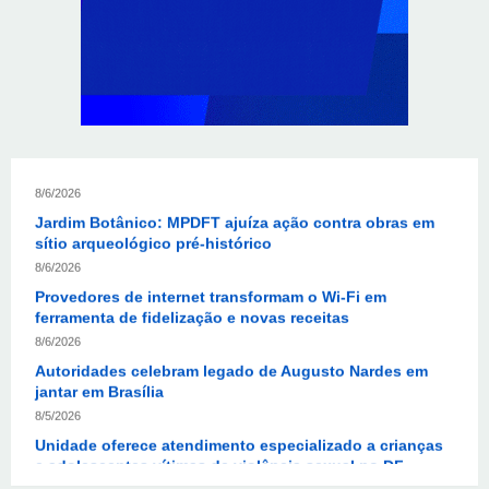
CIEE e Tribunal Regional Federal da 1ª Região - TRF
abrem processo seletivo para o Programa de Estágio
8/6/2026
“Você sabe com quem está falando?”: A corrupção
sistêmica nos órgãos públicos
8/6/2026
Jardim Botânico: MPDFT ajuíza ação contra obras em
sítio arqueológico pré-histórico
8/6/2026
Provedores de internet transformam o Wi-Fi em
ferramenta de fidelização e novas receitas
8/6/2026
Autoridades celebram legado de Augusto Nardes em
jantar em Brasília
8/5/2026
Unidade oferece atendimento especializado a crianças
e adolescentes vítimas de violência sexual no DF
8/5/2026
Planaltina terá reforço de ônibus para a 6ª Feira
Nacional da Uva e do Vinho