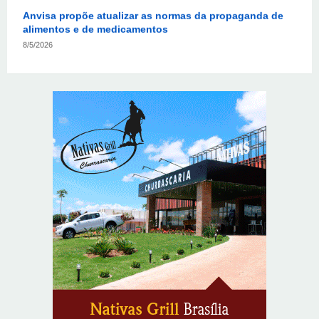
8/5/2026
PL quer assegurar direito ao voto de agentes de
segurança escalados no dia da eleição
8/5/2026
Sala de Concerto, da Rádio MEC, celebra Radamés
Gnattali nesta sexta (7)
8/5/2026
CNI defende posição unificada para avançar na
descarbonização do transporte marítimo
8/5/2026
Autoridades celebram legado de Augusto Nardes em
jantar em Brasília
8/5/2026
Unidade oferece atendimento especializado a crianças
e adolescentes vítimas de violência sexual no DF
8/5/2026
Planaltina terá reforço de ônibus para a 6ª Feira
Nacional da Uva e do Vinho
8/5/2026
Endereços em Planaltina terão o fornecimento de