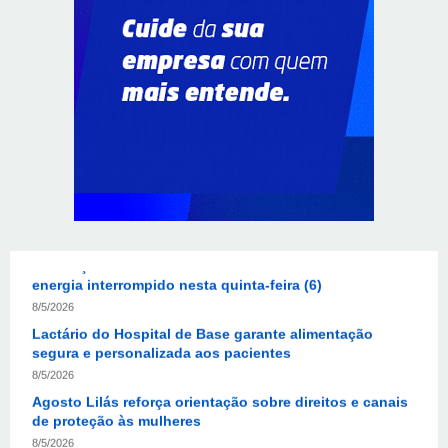
Autoridades celebram legado de Augusto Nardes em
jantar em Brasília
8/5/2026
Unidade oferece atendimento especializado a crianças
e adolescentes vítimas de violência sexual no DF
8/5/2026
Planaltina terá reforço de ônibus para a 6ª Feira
Nacional da Uva e do Vinho
8/5/2026
Endereços em Planaltina terão o fornecimento de
energia interrompido nesta quinta-feira (6)
8/5/2026
Lactário do Hospital de Base garante alimentação
segura e personalizada aos pacientes
8/5/2026
Agosto Lilás reforça orientação sobre direitos e canais
de proteção às mulheres
8/5/2026
Anvisa propõe atualizar as normas da propaganda de
alimentos e de medicamentos