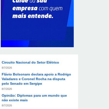
Em convenção do Republicanos, Flávio
Bolsonaro anuncia apoio a Cristiane Britto
8/7/2026
ABIMAQ promove workshop sobre contas
correntes em moeda estrangeira para
pessoas jurídicas
8/7/2026
KRJ destaca conector KARP durante o 55º
Circuito Nacional do Setor Elétrico
8/7/2026
Flávio Bolsonaro declara apoio a Rodrigo
Valadares e Coronel Rocha na disputa
pelo Senado em Sergipe
8/7/2026
Opinião: Diplomas para um mundo que
não existe mais
8/7/2026
Distrito Federal entra em alerta laranja de
perigo para baixa umidade do ar nesta