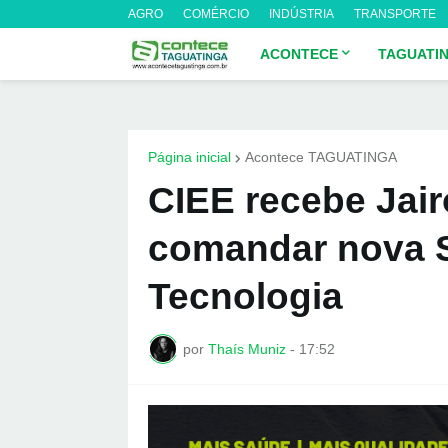
AGRO
COMÉRCIO
INDÚSTRIA
TRANSPORTE
ACONTECE
TAGUATI
Página inicial
Acontece TAGUATINGA
CIEE recebe Jair
comandar nova S
Tecnologia
por
Thaís Muniz
-
17:52