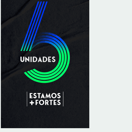
Sala de Concerto, da Rádio MEC, celebra
Radamés Gnattali nesta sexta
8/7/2026
Indígenas Pirahã vão ter acesso a
consultas e exames em expedição do SUS
no Amazonas
8/7/2026
Reposição de testosterona não é
obrigatória para mulheres
8/7/2026