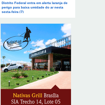
sexta-feira (7)
8/7/2026
Ampliada oferta de tratamento menos
invasivo para obstruções nas artérias do
coração no Hospital de Base
8/7/2026
Sala de Concerto, da Rádio MEC, celebra
Radamés Gnattali nesta sexta
8/7/2026
Indígenas Pirahã vão ter acesso a
consultas e exames em expedição do SUS
no Amazonas
8/7/2026
Reposição de testosterona não é
obrigatória para mulheres
8/7/2026
Em convenção do Republicanos, Flávio
Bolsonaro anuncia apoio a Cristiane Britto
8/7/2026
ABIMAQ promove workshop sobre contas