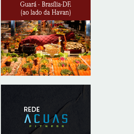
correntes em moeda estrangeira para
pessoas jurídicas
8/7/2026
KRJ destaca conector KARP durante o 55º
Circuito Nacional do Setor Elétrico
8/7/2026
Flávio Bolsonaro declara apoio a Rodrigo
Valadares e Coronel Rocha na disputa
pelo Senado em Sergipe
8/7/2026
Opinião: Diplomas para um mundo que
não existe mais
8/7/2026
Distrito Federal entra em alerta laranja de
perigo para baixa umidade do ar nesta
sexta-feira (7)
8/7/2026
Ampliada oferta de tratamento menos
invasivo para obstruções nas artérias do
coração no Hospital de Base
8/7/2026