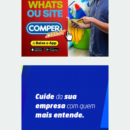
Unidade oferece atendimento especializado a crianças
e adolescentes vítimas de violência sexual no DF
8/5/2026
Planaltina terá reforço de ônibus para a 6ª Feira
Nacional da Uva e do Vinho
8/5/2026
Endereços em Planaltina terão o fornecimento de
energia interrompido nesta quinta-feira (6)
8/5/2026
Lactário do Hospital de Base garante alimentação
segura e personalizada aos pacientes
8/5/2026
Agosto Lilás reforça orientação sobre direitos e canais
de proteção às mulheres
8/5/2026
Anvisa propõe atualizar as normas da propaganda de
alimentos e de medicamentos
8/5/2026
PL quer assegurar direito ao voto de agentes de
segurança escalados no dia da eleição