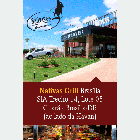
segura e personalizada aos pacientes
8/5/2026
Agosto Lilás reforça orientação sobre direitos e canais
de proteção às mulheres
8/5/2026
Anvisa propõe atualizar as normas da propaganda de
alimentos e de medicamentos
8/5/2026
PL quer assegurar direito ao voto de agentes de
segurança escalados no dia da eleição
8/5/2026
Sala de Concerto, da Rádio MEC, celebra Radamés
Gnattali nesta sexta (7)
8/5/2026
CNI defende posição unificada para avançar na
descarbonização do transporte marítimo
8/5/2026