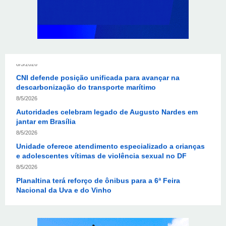
8/5/2026
Sala de Concerto, da Rádio MEC, celebra Radamés
Gnattali nesta sexta (7)
8/5/2026
CNI defende posição unificada para avançar na
descarbonização do transporte marítimo
8/5/2026
Autoridades celebram legado de Augusto Nardes em
jantar em Brasília
8/5/2026
Unidade oferece atendimento especializado a crianças
e adolescentes vítimas de violência sexual no DF
8/5/2026
Planaltina terá reforço de ônibus para a 6ª Feira
Nacional da Uva e do Vinho
8/5/2026
Endereços em Planaltina terão o fornecimento de
energia interrompido nesta quinta-feira (6)
8/5/2026
Lactário do Hospital de Base garante alimentação