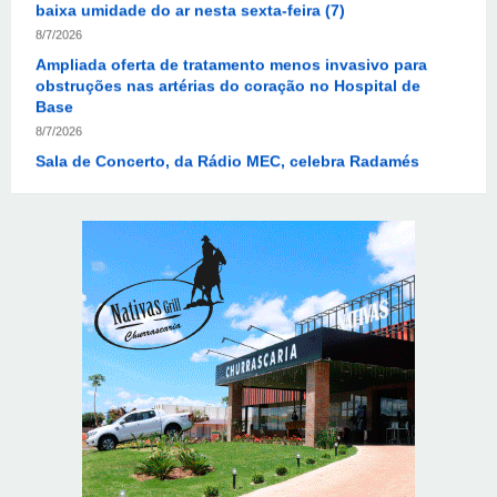
Ampliada oferta de tratamento menos invasivo para
obstruções nas artérias do coração no Hospital de
Base
8/7/2026
Sala de Concerto, da Rádio MEC, celebra Radamés
Gnattali nesta sexta
8/7/2026
Indígenas Pirahã vão ter acesso a consultas e exames
em expedição do SUS no Amazonas
8/7/2026
Reposição de testosterona não é obrigatória para
mulheres
8/7/2026
Em convenção do Republicanos, Flávio Bolsonaro
anuncia apoio a Cristiane Britto
8/7/2026
ABIMAQ promove workshop sobre contas correntes em
moeda estrangeira para pessoas jurídicas
8/7/2026
KRJ destaca conector KARP durante o 55º Circuito