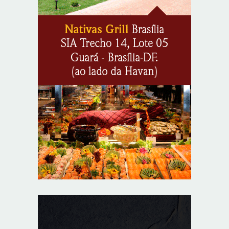
Nacional do Setor Elétrico
8/7/2026
Flávio Bolsonaro declara apoio a Rodrigo Valadares e
Coronel Rocha na disputa pelo Senado em Sergipe
8/7/2026
Opinião: Diplomas para um mundo que não existe mais
8/7/2026
Distrito Federal entra em alerta laranja de perigo para
baixa umidade do ar nesta sexta-feira (7)
8/7/2026
Ampliada oferta de tratamento menos invasivo para
obstruções nas artérias do coração no Hospital de
Base
8/7/2026
Sala de Concerto, da Rádio MEC, celebra Radamés
Gnattali nesta sexta
8/7/2026
Indígenas Pirahã vão ter acesso a consultas e exames
em expedição do SUS no Amazonas
8/7/2026