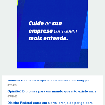
Em convenção do Republicanos, Flávio Bolsonaro
anuncia apoio a Cristiane Britto
8/7/2026
ABIMAQ promove workshop sobre contas correntes em
moeda estrangeira para pessoas jurídicas
8/7/2026
KRJ destaca conector KARP durante o 55º Circuito
Nacional do Setor Elétrico
8/7/2026
Flávio Bolsonaro declara apoio a Rodrigo Valadares e
Coronel Rocha na disputa pelo Senado em Sergipe
8/7/2026
Opinião: Diplomas para um mundo que não existe mais
8/7/2026
Distrito Federal entra em alerta laranja de perigo para
baixa umidade do ar nesta sexta-feira (7)
8/7/2026