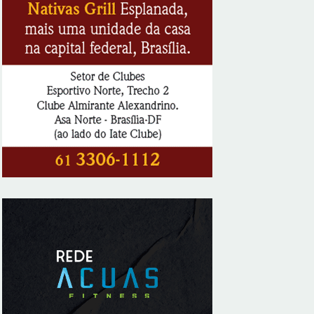
8/6/2026
CIEE e Tribunal Regional Federal da 1ª
Região - TRF abrem processo seletivo
para o Programa de Estágio
8/6/2026
“Você sabe com quem está falando?”: A
corrupção sistêmica nos órgãos públicos
8/6/2026
Jardim Botânico: MPDFT ajuíza ação
contra obras em sítio arqueológico pré-
histórico
8/6/2026
Provedores de internet transformam o Wi-
Fi em ferramenta de fidelização e novas
receitas
8/6/2026
Autoridades celebram legado de Augusto
Nardes em jantar em Brasília
8/5/2026
Unidade oferece atendimento