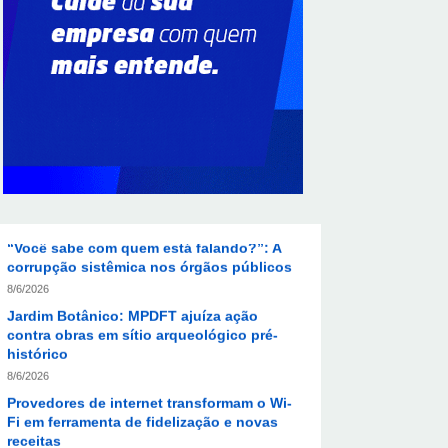
Supermercados transformam o Wi-Fi em
ferramenta estratégica para fidelizar
clientes
8/6/2026
CIEE e Tribunal Regional Federal da 1ª
Região - TRF abrem processo seletivo
para o Programa de Estágio
8/6/2026
“Você sabe com quem está falando?”: A
corrupção sistêmica nos órgãos públicos
8/6/2026
Jardim Botânico: MPDFT ajuíza ação
contra obras em sítio arqueológico pré-
histórico
8/6/2026
Provedores de internet transformam o Wi-
Fi em ferramenta de fidelização e novas
receitas
8/6/2026