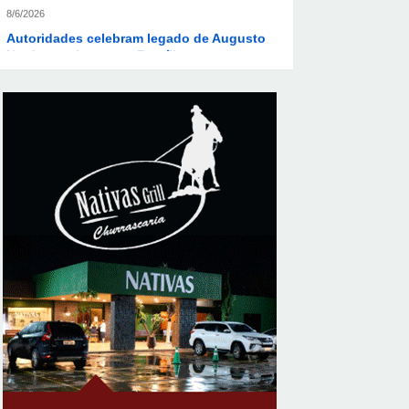
Autoridades celebram legado de Augusto
Nardes em jantar em Brasília
8/5/2026
Unidade oferece atendimento
especializado a crianças e adolescentes
vítimas de violência sexual no DF
8/5/2026
Planaltina terá reforço de ônibus para a 6ª
Feira Nacional da Uva e do Vinho
8/5/2026
Endereços em Planaltina terão o
fornecimento de energia interrompido
nesta quinta-feira (6)
8/5/2026
Lactário do Hospital de Base garante
alimentação segura e personalizada aos
pacientes
8/5/2026
Supermercados transformam o Wi-Fi em
ferramenta estratégica para fidelizar
clientes