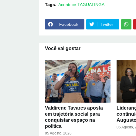
Tags:
Acontece TAGUATINGA
Facebook
Twitter
Você vai gostar
Valdirene Tavares aposta
Lideran
em trajetória social para
continu
conquistar espaço na
Augusto
política
05 Agosto,
05 Agosto, 2026