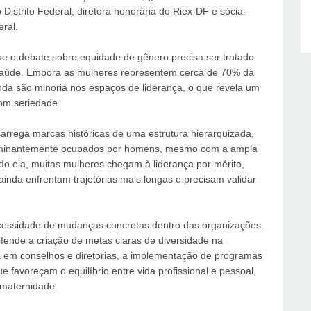
istrito Federal, diretora honorária do Riex-DF e sócia-
ral.
ue o debate sobre equidade de gênero precisa ser tratado
 saúde. Embora as mulheres representem cerca de 70% da
inda são minoria nos espaços de liderança, o que revela um
com seriedade.
carrega marcas históricas de uma estrutura hierarquizada,
minantemente ocupados por homens, mesmo com a ampla
do ela, muitas mulheres chegam à liderança por mérito,
nda enfrentam trajetórias mais longas e precisam validar
essidade de mudanças concretas dentro das organizações.
efende a criação de metas claras de diversidade na
 em conselhos e diretorias, a implementação de programas
e favoreçam o equilíbrio entre vida profissional e pessoal,
 maternidade.