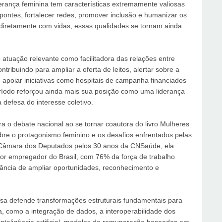
derança feminina tem características extremamente valiosas
pontes, fortalecer redes, promover inclusão e humanizar os
a diretamente com vidas, essas qualidades se tornam ainda
atuação relevante como facilitadora das relações entre
tribuindo para ampliar a oferta de leitos, alertar sobre a
apoiar iniciativas como hospitais de campanha financiados
ríodo reforçou ainda mais sua posição como uma liderança
defesa do interesse coletivo.
a o debate nacional ao se tornar coautora do livro Mulheres
obre o protagonismo feminino e os desafios enfrentados pelas
a Câmara dos Deputados pelos 30 anos da CNSaúde, ela
or empregador do Brasil, com 76% da força de trabalho
ância de ampliar oportunidades, reconhecimento e
tosa defende transformações estruturais fundamentais para
ma, como a integração de dados, a interoperabilidade dos