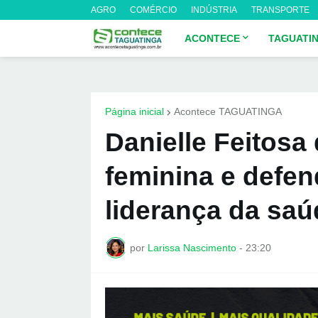
AGRO
COMÉRCIO
INDÚSTRIA
TRANSPORTE
ACONTECE
TAGUATI
Página inicial
Acontece TAGUATINGA
Danielle Feitosa
feminina e defe
liderança da saú
por
Larissa Nascimento
-
23:20