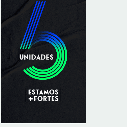
especializado a crianças e adolescentes
vítimas de violência sexual no DF
8/5/2026
Planaltina terá reforço de ônibus para a 6ª
Feira Nacional da Uva e do Vinho
8/5/2026
Endereços em Planaltina terão o
fornecimento de energia interrompido
nesta quinta-feira (6)
8/5/2026
Lactário do Hospital de Base garante
alimentação segura e personalizada aos
pacientes
8/5/2026