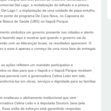
mercial Del Lago; a revitalização do telhado e a pintura
o Del Lago I; a implantação de uma unidade de papa-entulho;
r um ponto do programa De Cara Nova, no Capoeira do
e Básica de Saúde (UBS) no Itapoã Parque.
mento simboliza um governo presente nas cidades e atento
 fazendo aqui é mostrar que quando o governo sai do
nião com as lideranças locais, os resultados aparecem. O
tes e esse é apenas o começo de uma nova fase de entregas
e as ações refletem um mandato participativo e
odos os dias para que o Itapoã e o Itapoã Parque recebam
ssa parceria com a governadora Celina Leão tem sido
ansformá-las em obras, serviços e dignidade para as famílias
m enalteceu o alinhamento institucional que vem
vernadora Celina Leão e à deputada Doutora Jane pela
. Essa união de esforços está garantindo respostas