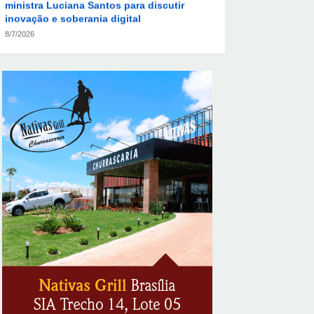
8/7/2026
ABIMAQ promove workshop sobre contas
correntes em moeda estrangeira para
pessoas jurídicas
8/7/2026
KRJ destaca conector KARP durante o 55º
Circuito Nacional do Setor Elétrico
8/7/2026
Flávio Bolsonaro declara apoio a Rodrigo
Valadares e Coronel Rocha na disputa
pelo Senado em Sergipe
8/7/2026
Opinião: Diplomas para um mundo que
não existe mais
8/7/2026
Distrito Federal entra em alerta laranja de
perigo para baixa umidade do ar nesta
sexta-feira (7)
8/7/2026
Ampliada oferta de tratamento menos