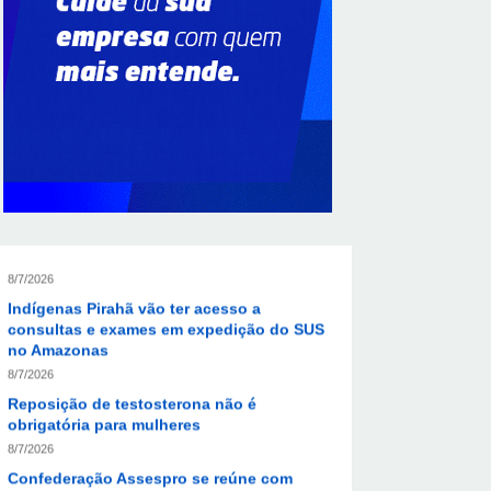
perigo para baixa umidade do ar nesta
sexta-feira (7)
8/7/2026
Ampliada oferta de tratamento menos
invasivo para obstruções nas artérias do
coração no Hospital de Base
8/7/2026
Sala de Concerto, da Rádio MEC, celebra
Radamés Gnattali nesta sexta
8/7/2026
Indígenas Pirahã vão ter acesso a
consultas e exames em expedição do SUS
no Amazonas
8/7/2026
Reposição de testosterona não é
obrigatória para mulheres
8/7/2026
Confederação Assespro se reúne com
ministra Luciana Santos para discutir
inovação e soberania digital