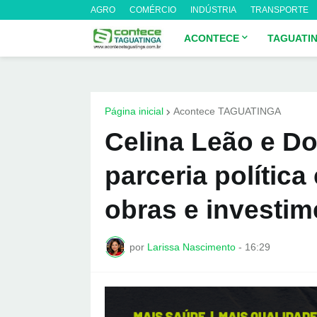
AGRO
COMÉRCIO
INDÚSTRIA
TRANSPORTE
ACONTECE
TAGUATI
Página inicial
Acontece TAGUATINGA
Celina Leão e Do
parceria polític
obras e investim
por
Larissa Nascimento
-
16:29