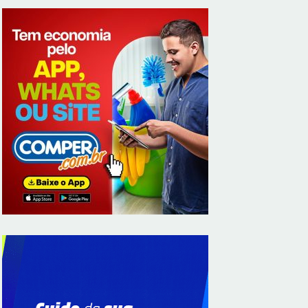
ABIMAQ promove workshop sobre contas
correntes em moeda estrangeira para
pessoas jurídicas
8/7/2026
KRJ destaca conector KARP durante o 55º
Circuito Nacional do Setor Elétrico
8/7/2026
Flávio Bolsonaro declara apoio a Rodrigo
Valadares e Coronel Rocha na disputa
pelo Senado em Sergipe
8/7/2026
Opinião: Diplomas para um mundo que
não existe mais
8/7/2026
Distrito Federal entra em alerta laranja de