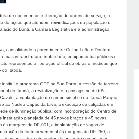
ra de documentos e liberação de ordens de serviço, o
rie de ações que atendem reivindicações da população e
Palácio do Buriti, a Câmara Legislativa e a administração
ivo, consolidando a parceria entre Celina Leão e Doutora
 mais infraestrutura, mobilidade, equipamentos públicos e
 o ato representou a liberação oficial de obras e medidas que
 do Itapoã.
e institui o programa GDF na Sua Porta; a cessão de terreno
nal do Itapoã; a revitalização e o paisagismo de três
o Cavalo; a implantação de campo sintético no Itapoã Parque;
so ao Núcleo Capão da Erva; a execução de calçadas em
rede de iluminação pública, com incorporação do Centro de
e instalação planejada de 45 novos braços e 45 novas
os às margens da DF-001; a implantação de vagas de
nstrução da fonte ornamental às margens da DF-250; a
ização integral dos sete pontos de encontro comunitários