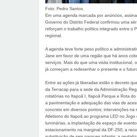
Foto: Pedro Santos.
Em uma agenda marcada por anúncios, assinatu
Governo do Distrito Federal confirmou uma sé
reforçam o trabalho político integrado entre o 
regional.
A agenda teve forte peso político e administrat
Jane em favor de uma região que há anos cobra
serviços. Mais do que uma visita institucional,
já começam a redesenhar o presente e o futuro
Entre as ações já liberadas estão o decreto qu
da Terracap para a sede da Administração Regio
rotatórias no Itapoã I, Itapoã Parque e Rota d
a pavimentação e adequação das vias de aces
concreto em diversos pontos; intervenções na 
Atletismo do Itapoã ao programa LED no Jogo 
luminárias; a implantação de espaço de event
estacionamento na marginal da DF-250; a reco
substituição de seis parques infantis; a revital