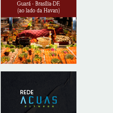
invasivo para obstruções nas artérias do
coração no Hospital de Base
8/7/2026
Sala de Concerto, da Rádio MEC, celebra
Radamés Gnattali nesta sexta
8/7/2026
Indígenas Pirahã vão ter acesso a
consultas e exames em expedição do SUS
no Amazonas
8/7/2026
Reposição de testosterona não é
obrigatória para mulheres
8/7/2026
Confederação Assespro se reúne com
ministra Luciana Santos para discutir
inovação e soberania digital
8/7/2026