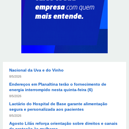
8/6/2026
Autoridades celebram legado de Augusto Nardes em
jantar em Brasília
8/5/2026
Unidade oferece atendimento especializado a crianças
e adolescentes vítimas de violência sexual no DF
8/5/2026
Planaltina terá reforço de ônibus para a 6ª Feira
Nacional da Uva e do Vinho
8/5/2026
Endereços em Planaltina terão o fornecimento de
energia interrompido nesta quinta-feira (6)
8/5/2026
Lactário do Hospital de Base garante alimentação
segura e personalizada aos pacientes
8/5/2026
Agosto Lilás reforça orientação sobre direitos e canais
de proteção às mulheres
8/5/2026