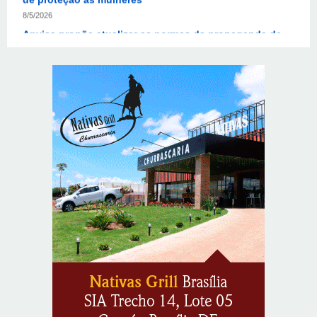
Anvisa propõe atualizar as normas da propaganda de
alimentos e de medicamentos
8/5/2026
PL quer assegurar direito ao voto de agentes de
segurança escalados no dia da eleição
8/5/2026
Sala de Concerto, da Rádio MEC, celebra Radamés
Gnattali nesta sexta (7)
8/5/2026
Provedores de internet transformam o Wi-Fi em
ferramenta de fidelização e novas receitas
8/6/2026
Autoridades celebram legado de Augusto Nardes em
jantar em Brasília
8/5/2026
Unidade oferece atendimento especializado a crianças
e adolescentes vítimas de violência sexual no DF
8/5/2026
Planaltina terá reforço de ônibus para a 6ª Feira
Nacional da Uva e do Vinho