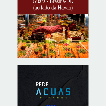
8/5/2026
Endereços em Planaltina terão o fornecimento de
energia interrompido nesta quinta-feira (6)
8/5/2026
Lactário do Hospital de Base garante alimentação
segura e personalizada aos pacientes
8/5/2026
Agosto Lilás reforça orientação sobre direitos e canais
de proteção às mulheres
8/5/2026
Anvisa propõe atualizar as normas da propaganda de
alimentos e de medicamentos
8/5/2026
PL quer assegurar direito ao voto de agentes de
segurança escalados no dia da eleição
8/5/2026
Sala de Concerto, da Rádio MEC, celebra Radamés
Gnattali nesta sexta (7)
8/5/2026