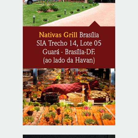
moeda estrangeira para pessoas jurídicas
8/7/2026
KRJ destaca conector KARP durante o 55º Circuito
Nacional do Setor Elétrico
8/7/2026
Flávio Bolsonaro declara apoio a Rodrigo Valadares e
Coronel Rocha na disputa pelo Senado em Sergipe
8/7/2026
Opinião: Diplomas para um mundo que não existe mais
8/7/2026
Distrito Federal entra em alerta laranja de perigo para
baixa umidade do ar nesta sexta-feira (7)
8/7/2026
Ampliada oferta de tratamento menos invasivo para
obstruções nas artérias do coração no Hospital de
Base
8/7/2026
Sala de Concerto, da Rádio MEC, celebra Radamés
Gnattali nesta sexta
8/7/2026