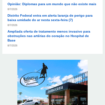
Distrito Federal entra em alerta laranja de perigo para
baixa umidade do ar nesta sexta-feira (7)
8/7/2026
Ampliada oferta de tratamento menos invasivo para
obstruções nas artérias do coração no Hospital de
Base
8/7/2026
Sala de Concerto, da Rádio MEC, celebra Radamés
Gnattali nesta sexta
8/7/2026
Indígenas Pirahã vão ter acesso a consultas e exames
em expedição do SUS no Amazonas
8/7/2026
Reposição de testosterona não é obrigatória para
mulheres
8/7/2026
Em convenção do Republicanos, Flávio Bolsonaro
anuncia apoio a Cristiane Britto
8/7/2026
ABIMAQ promove workshop sobre contas correntes em