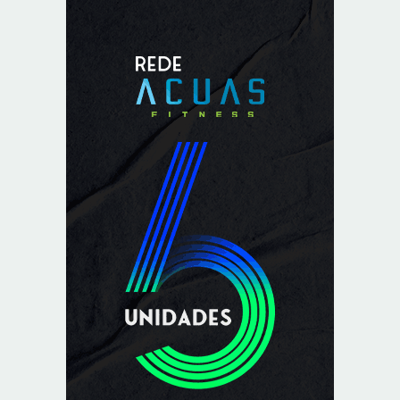
Indígenas Pirahã vão ter acesso a consultas e exames
em expedição do SUS no Amazonas
8/7/2026
Reposição de testosterona não é obrigatória para
mulheres
8/7/2026