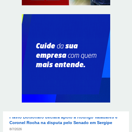
Em convenção do Republicanos, Flávio Bolsonaro
anuncia apoio a Cristiane Britto
8/7/2026
ABIMAQ promove workshop sobre contas correntes em
moeda estrangeira para pessoas jurídicas
8/7/2026
KRJ destaca conector KARP durante o 55º Circuito
Nacional do Setor Elétrico
8/7/2026
Flávio Bolsonaro declara apoio a Rodrigo Valadares e
Coronel Rocha na disputa pelo Senado em Sergipe
8/7/2026
Opinião: Diplomas para um mundo que não existe mais
8/7/2026