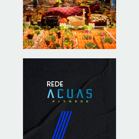
jantar em Brasília
8/5/2026
Unidade oferece atendimento especializado a crianças
e adolescentes vítimas de violência sexual no DF
8/5/2026
Planaltina terá reforço de ônibus para a 6ª Feira
Nacional da Uva e do Vinho
8/5/2026
Endereços em Planaltina terão o fornecimento de
energia interrompido nesta quinta-feira (6)
8/5/2026
Lactário do Hospital de Base garante alimentação
segura e personalizada aos pacientes
8/5/2026