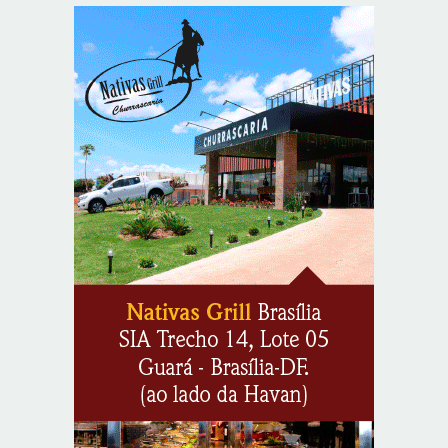
8/5/2026
Lactário do Hospital de Base garante alimentação
segura e personalizada aos pacientes
8/5/2026
Supermercados transformam o Wi-Fi em ferramenta
estratégica para fidelizar clientes
8/6/2026
CIEE e Tribunal Regional Federal da 1ª Região - TRF
abrem processo seletivo para o Programa de Estágio
8/6/2026
“Você sabe com quem está falando?”: A corrupção
sistêmica nos órgãos públicos
8/6/2026
Jardim Botânico: MPDFT ajuíza ação contra obras em
sítio arqueológico pré-histórico
8/6/2026
Provedores de internet transformam o Wi-Fi em
ferramenta de fidelização e novas receitas
8/6/2026
Autoridades celebram legado de Augusto Nardes em