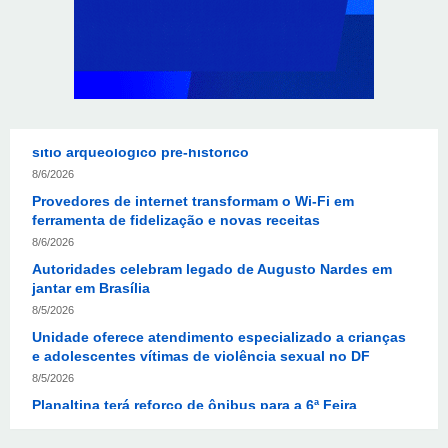
“Você sabe com quem está falando?”: A corrupção
sistêmica nos órgãos públicos
8/6/2026
Jardim Botânico: MPDFT ajuíza ação contra obras em
sítio arqueológico pré-histórico
8/6/2026
Provedores de internet transformam o Wi-Fi em
ferramenta de fidelização e novas receitas
8/6/2026
Autoridades celebram legado de Augusto Nardes em
jantar em Brasília
8/5/2026
Unidade oferece atendimento especializado a crianças
e adolescentes vítimas de violência sexual no DF
8/5/2026
Planaltina terá reforço de ônibus para a 6ª Feira
Nacional da Uva e do Vinho
8/5/2026
Endereços em Planaltina terão o fornecimento de
energia interrompido nesta quinta-feira (6)