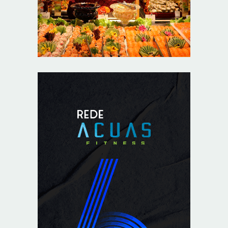
Argentina à venda: Governo Milei acelera liquidação do
patrimônio público
8/9/2026
Memória é fundamental na literatura, diz escritor Milton
Hatoum
8/9/2026
Semana começa com 1.589 vagas nas agências do
trabalhador
8/9/2026
Avanço da IA corrói financiamento do jornalismo
profissional no Brasil
8/9/2026