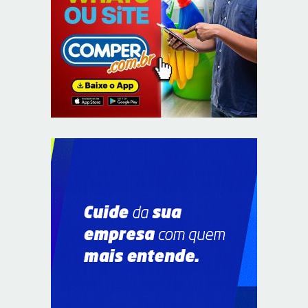
Opinião: Reflexão sobre a dor
8/10/2026
O TEMPO E A TEMPERATURA: frio aumenta e chuva
persiste em áreas do Sul nesta segunda-feira (10)
8/9/2026
O TEMPO E A TEMPERATURA: Centro-Oeste segue com
calor e baixa umidade na segunda-feira (10)
8/9/2026