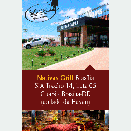
profissional no Brasil
8/9/2026
Opinião: Reflexão sobre a dor
8/10/2026
O TEMPO E A TEMPERATURA: frio aumenta e chuva
persiste em áreas do Sul nesta segunda-feira (10)
8/9/2026
O TEMPO E A TEMPERATURA: Centro-Oeste segue com
calor e baixa umidade na segunda-feira (10)
8/9/2026
O TEMPO E A TEMPERATURA: chuva ganha espaço e
temperaturas diminuem no Sudeste nesta segunda-feira
(10)
8/9/2026
O TEMPO E A TEMPERATURA: segunda mantém chuva
na faixa oeste da Região Norte
8/9/2026
O TEMPO E A TEMPERATURA: litoral do Nordeste
permanece com muitas nuvens na segunda-feira
8/9/2026