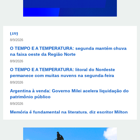
O TEMPO E A TEMPERATURA: chuva ganha espaço e
temperaturas diminuem no Sudeste nesta segunda-feira
(10)
8/9/2026
O TEMPO E A TEMPERATURA: segunda mantém chuva
na faixa oeste da Região Norte
8/9/2026
O TEMPO E A TEMPERATURA: litoral do Nordeste
permanece com muitas nuvens na segunda-feira
8/9/2026
Argentina à venda: Governo Milei acelera liquidação do
patrimônio público
8/9/2026
Memória é fundamental na literatura, diz escritor Milton
Hatoum
8/9/2026
Semana começa com 1.589 vagas nas agências do
trabalhador
8/9/2026
Avanço da IA corrói financiamento do jornalismo