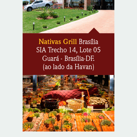
KRJ destaca conector KARP durante o 55º Circuito
Nacional do Setor Elétrico
8/7/2026
Flávio Bolsonaro declara apoio a Rodrigo Valadares e
Coronel Rocha na disputa pelo Senado em Sergipe
8/7/2026
Opinião: Diplomas para um mundo que não existe mais
8/7/2026
Distrito Federal entra em alerta laranja de perigo para
baixa umidade do ar nesta sexta-feira (7)
8/7/2026
Ampliada oferta de tratamento menos invasivo para
obstruções nas artérias do coração no Hospital de
Base
8/7/2026
Sala de Concerto, da Rádio MEC, celebra Radamés
Gnattali nesta sexta
8/7/2026
Indígenas Pirahã vão ter acesso a consultas e exames
em expedição do SUS no Amazonas