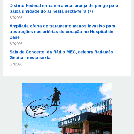
8/7/2026
Ampliada oferta de tratamento menos invasivo para
obstruções nas artérias do coração no Hospital de
Base
8/7/2026
Sala de Concerto, da Rádio MEC, celebra Radamés
Gnattali nesta sexta
8/7/2026
Indígenas Pirahã vão ter acesso a consultas e exames
em expedição do SUS no Amazonas
8/7/2026
Reposição de testosterona não é obrigatória para
mulheres
8/7/2026
Em convenção do Republicanos, Flávio Bolsonaro
anuncia apoio a Cristiane Britto
8/7/2026
ABIMAQ promove workshop sobre contas correntes em
moeda estrangeira para pessoas jurídicas
8/7/2026