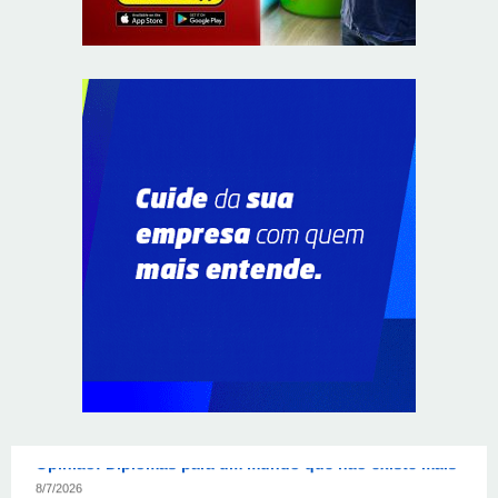
Em convenção do Republicanos, Flávio Bolsonaro
anuncia apoio a Cristiane Britto
8/7/2026
ABIMAQ promove workshop sobre contas correntes em
moeda estrangeira para pessoas jurídicas
8/7/2026
KRJ destaca conector KARP durante o 55º Circuito
Nacional do Setor Elétrico
8/7/2026
Flávio Bolsonaro declara apoio a Rodrigo Valadares e
Coronel Rocha na disputa pelo Senado em Sergipe
8/7/2026
Opinião: Diplomas para um mundo que não existe mais
8/7/2026
Distrito Federal entra em alerta laranja de perigo para
baixa umidade do ar nesta sexta-feira (7)