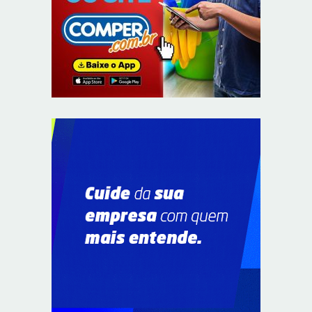
Em convenção do Republicanos, Flávio Bolsonaro
anuncia apoio a Cristiane Britto
8/7/2026
ABIMAQ promove workshop sobre contas correntes em
moeda estrangeira para pessoas jurídicas
8/7/2026
KRJ destaca conector KARP durante o 55º Circuito
Nacional do Setor Elétrico
8/7/2026
Flávio Bolsonaro declara apoio a Rodrigo Valadares e