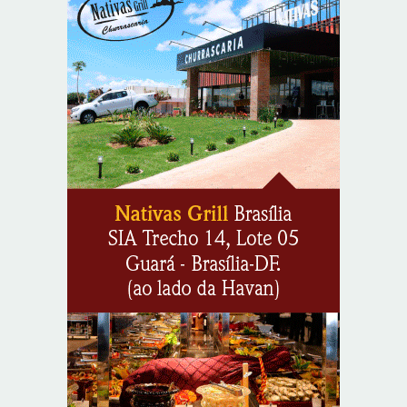
Em convenção do Republicanos, Flávio Bolsonaro
anuncia apoio a Cristiane Britto
8/7/2026
ABIMAQ promove workshop sobre contas correntes em
moeda estrangeira para pessoas jurídicas
8/7/2026
KRJ destaca conector KARP durante o 55º Circuito
Nacional do Setor Elétrico
8/7/2026
Flávio Bolsonaro declara apoio a Rodrigo Valadares e
Coronel Rocha na disputa pelo Senado em Sergipe
8/7/2026
Opinião: Diplomas para um mundo que não existe mais
8/7/2026
Distrito Federal entra em alerta laranja de perigo para
baixa umidade do ar nesta sexta-feira (7)
8/7/2026
Ampliada oferta de tratamento menos invasivo para
obstruções nas artérias do coração no Hospital de