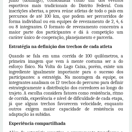
julho (domingo), consolidada como um
dos
eventos
esportivos mais tradicionais do Distrito Federal. Com
inscrições abertas, a prova reúne atletas de todo o país em
percursos de até 100 km, que podem ser percorridos de
forma individual ou em equipes de revezamento de 2, 4, 6
ou 8 integrantes. O formato de revezamento concentra a
maior parte
dos
participantes e dá à competição um
caráter único de cooperação, planejamento e parceria.
Estratégia na definição
dos
trechos de cada atleta
Quando se fala em uma corrida de 100 quilômetros, a
primeira imagem que vem à mente costuma ser a do
esforço físico. Na
Volta do Lago
Caixa, porém, existe um
ingrediente igualmente importante para o sucesso
dos
participantes: a estratégia. Na montagem da equipe, os
integrantes analisam os 12 trechos do percurso para definir
estrategicamente a distribuição
dos
corredores ao longo do
trajeto. A escolha considera fatores como resistência, ritmo
de corrida, experiência e nível de dificuldade de cada etapa,
já que alguns trechos favorecem velocidade, enquanto
outros exigem maior capacidade de resistência ou
adaptação às subidas.
Experiência compartilhada