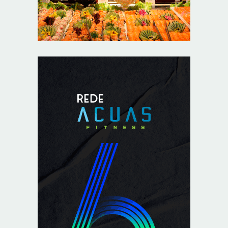
Base
8/7/2026
Sala de Concerto, da Rádio MEC, celebra Radamés
Gnattali nesta sexta
8/7/2026
Indígenas Pirahã vão ter acesso a consultas e exames
em expedição do SUS no Amazonas
8/7/2026
Reposição de testosterona não é obrigatória para
mulheres
8/7/2026