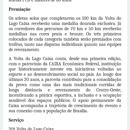
atletas PCD e maiores de 60 anos.
Premiação
Os atletas solos que completarem os
100 km da Volta do
Lago Caixa
receberão uma medalha dourada exclusiva. Já
os corredores
dos
percursos de 70 km e 50 km receberão
medalhas nas cores prata e bronze. Os três primeiros
colocados de cada categoria também serão premiados com
troféus, tanto nas disputas individuais quanto nas equipes
de revezamento.
A
Volta do Lago
Caixa conta, desde sua primeira edição,
com o patrocínio da CAIXA Econômica Federal, instituição
que historicamente investe em iniciativas voltadas ao
esporte e ao desenvolvimento social no país. Ao longo
dos
últimos 20 anos, a parceria contribuiu para a consolidação
da prova como uma das mais tradicionais corridas de
longa distância e revezamento do Centro-Oeste,
incentivando a prática esportiva, a inclusão e a ocupação
saudável
dos
espaços públicos. O apoio permanente da
Caixa acompanha a trajetória de crescimento do evento e
sua conexão com a população de Brasília.
Serviço
20ª
Volta do Lago
Caixa