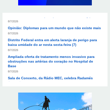
Coronel Rocha na disputa pelo Senado em Sergipe
8/7/2026
Opinião: Diplomas para um mundo que não existe mais
8/7/2026
Distrito Federal entra em alerta laranja de perigo para
baixa umidade do ar nesta sexta-feira (7)
8/7/2026
Ampliada oferta de tratamento menos invasivo para
obstruções nas artérias do coração no Hospital de
Base
8/7/2026
Sala de Concerto, da Rádio MEC, celebra Radamés
Gnattali nesta sexta
8/7/2026
Indígenas Pirahã vão ter acesso a consultas e exames
em expedição do SUS no Amazonas
8/7/2026
Reposição de testosterona não é obrigatória para
mulheres
8/7/2026