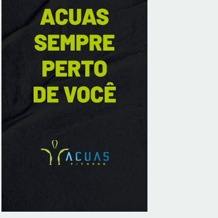
Radamés Gnattali nesta sexta
8/7/2026
Indígenas Pirahã vão ter acesso a
consultas e exames em expedição do SUS
no Amazonas
8/7/2026
Reposição de testosterona não é
obrigatória para mulheres
8/7/2026