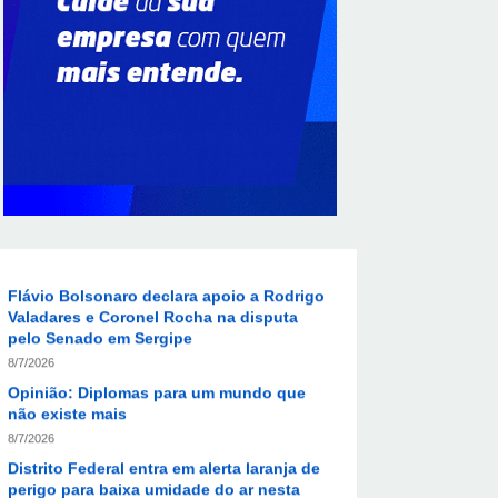
Em convenção do Republicanos, Flávio
Bolsonaro anuncia apoio a Cristiane Britto
8/7/2026
ABIMAQ promove workshop sobre contas
correntes em moeda estrangeira para
pessoas jurídicas
8/7/2026
KRJ destaca conector KARP durante o 55º
Circuito Nacional do Setor Elétrico
8/7/2026
Flávio Bolsonaro declara apoio a Rodrigo
Valadares e Coronel Rocha na disputa
pelo Senado em Sergipe
8/7/2026
Opinião: Diplomas para um mundo que
não existe mais
8/7/2026
Distrito Federal entra em alerta laranja de
perigo para baixa umidade do ar nesta
sexta-feira (7)
8/7/2026