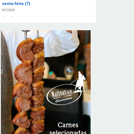
Ampliada oferta de tratamento menos
invasivo para obstruções nas artérias do
coração no Hospital de Base
8/7/2026
Sala de Concerto, da Rádio MEC, celebra
Radamés Gnattali nesta sexta
8/7/2026
Indígenas Pirahã vão ter acesso a
consultas e exames em expedição do SUS
no Amazonas
8/7/2026
Reposição de testosterona não é
obrigatória para mulheres
8/7/2026
Em convenção do Republicanos, Flávio
Bolsonaro anuncia apoio a Cristiane Britto
8/7/2026
ABIMAQ promove workshop sobre contas
correntes em moeda estrangeira para
pessoas jurídicas