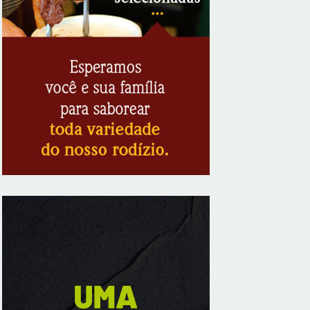
8/7/2026
KRJ destaca conector KARP durante o 55º
Circuito Nacional do Setor Elétrico
8/7/2026
Flávio Bolsonaro declara apoio a Rodrigo
Valadares e Coronel Rocha na disputa
pelo Senado em Sergipe
8/7/2026
Opinião: Diplomas para um mundo que
não existe mais
8/7/2026
Distrito Federal entra em alerta laranja de
perigo para baixa umidade do ar nesta
sexta-feira (7)
8/7/2026
Ampliada oferta de tratamento menos
invasivo para obstruções nas artérias do
coração no Hospital de Base
8/7/2026
Sala de Concerto, da Rádio MEC, celebra