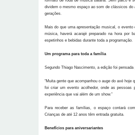
formato de roda de música baiana. Sem palco e se
dividem o mesmo espaço ao som de clássicos do a
gerações.
Mais do que uma apresentação musical, o evento c
música, haverá acarajé preparado na hora por bai
espetinhos e bebidas durante toda a programação.
Um programa para toda a família
Segundo Thiago Nascimento, a edição foi pensada 
“Muita gente que acompanhou o auge do axé hoje qu
foi criar um evento acolhedor, onde as pessoas 
experiência que vai além de um show.”
Para receber as famílias, o espaço contará com
Crianças de até 12 anos têm entrada gratuita.
Benefícios para aniversariantes