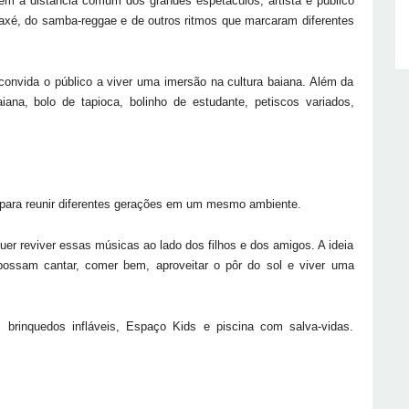
m a distância comum dos grandes espetáculos, artista e público
xé, do samba-reggae e de outros ritmos que marcaram diferentes
onvida o público a viver uma imersão na cultura baiana. Além da
ana, bolo de tapioca, bolinho de estudante, petiscos variados,
para reunir diferentes gerações em um mesmo ambiente.
er reviver essas músicas ao lado dos filhos e dos amigos. A ideia
possam cantar, comer bem, aproveitar o pôr do sol e viver uma
 brinquedos infláveis, Espaço Kids e piscina com salva-vidas.