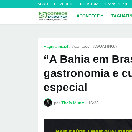
AGRO
COMÉRCIO
INDÚSTRIA
TRANSPORTE
ACONTECE
TAGUATI
Página inicial
Acontece TAGUATINGA
“A Bahia em Bras
gastronomia e cu
especial
por
Thaís Muniz
-
16:25