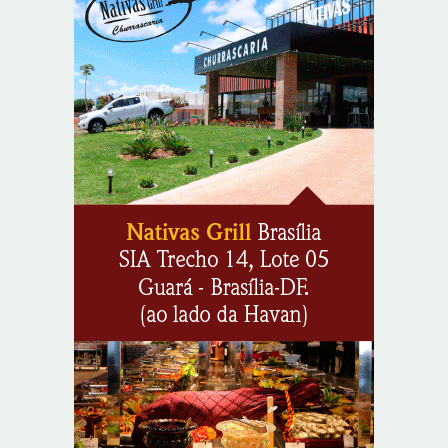
8/5/2026
Supermercados transformam o Wi-Fi em ferramenta
estratégica para fidelizar clientes
8/6/2026
CIEE e Tribunal Regional Federal da 1ª Região - TRF
abrem processo seletivo para o Programa de Estágio
8/6/2026
“Você sabe com quem está falando?”: A corrupção
sistêmica nos órgãos públicos
8/6/2026
Jardim Botânico: MPDFT ajuíza ação contra obras em
sítio arqueológico pré-histórico
8/6/2026
Provedores de internet transformam o Wi-Fi em
ferramenta de fidelização e novas receitas
8/6/2026
Autoridades celebram legado de Augusto Nardes em
jantar em Brasília
8/5/2026