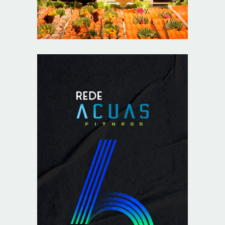
Unidade oferece atendimento especializado a crianças
e adolescentes vítimas de violência sexual no DF
8/5/2026
Planaltina terá reforço de ônibus para a 6ª Feira
Nacional da Uva e do Vinho
8/5/2026
Endereços em Planaltina terão o fornecimento de
energia interrompido nesta quinta-feira (6)
8/5/2026
Lactário do Hospital de Base garante alimentação
segura e personalizada aos pacientes
8/5/2026