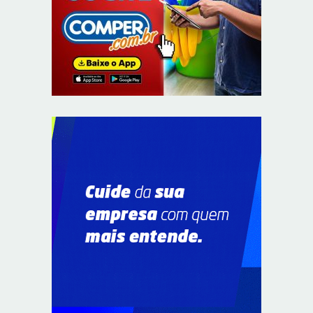
Supermercados transformam o Wi-Fi em ferramenta
estratégica para fidelizar clientes
8/6/2026
CIEE e Tribunal Regional Federal da 1ª Região - TRF
abrem processo seletivo para o Programa de Estágio
8/6/2026
“Você sabe com quem está falando?”: A corrupção
sistêmica nos órgãos públicos
8/6/2026