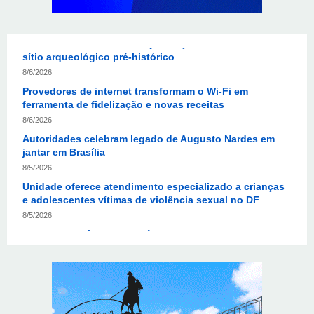
Jardim Botânico: MPDFT ajuíza ação contra obras em
sítio arqueológico pré-histórico
8/6/2026
Provedores de internet transformam o Wi-Fi em
ferramenta de fidelização e novas receitas
8/6/2026
Autoridades celebram legado de Augusto Nardes em
jantar em Brasília
8/5/2026
Unidade oferece atendimento especializado a crianças
e adolescentes vítimas de violência sexual no DF
8/5/2026
Planaltina terá reforço de ônibus para a 6ª Feira
Nacional da Uva e do Vinho
8/5/2026
Endereços em Planaltina terão o fornecimento de
energia interrompido nesta quinta-feira (6)
8/5/2026
Lactário do Hospital de Base garante alimentação
segura e personalizada aos pacientes