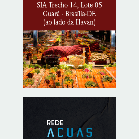
energia interrompido nesta quinta-feira (6)
8/5/2026
Lactário do Hospital de Base garante alimentação
segura e personalizada aos pacientes
8/5/2026
Agosto Lilás reforça orientação sobre direitos e canais
de proteção às mulheres
8/5/2026
Anvisa propõe atualizar as normas da propaganda de
alimentos e de medicamentos
8/5/2026
PL quer assegurar direito ao voto de agentes de
segurança escalados no dia da eleição
8/5/2026
Sala de Concerto, da Rádio MEC, celebra Radamés
Gnattali nesta sexta (7)
8/5/2026
CNI defende posição unificada para avançar na
descarbonização do transporte marítimo
8/5/2026