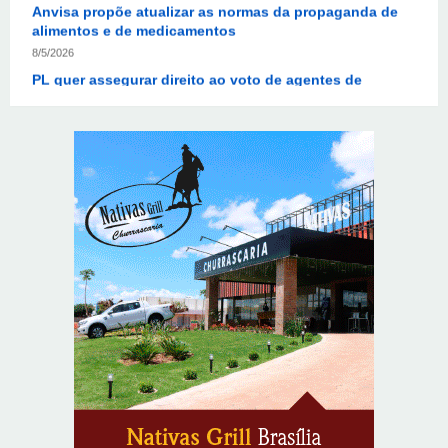
8/5/2026
PL quer assegurar direito ao voto de agentes de
segurança escalados no dia da eleição
8/5/2026
Sala de Concerto, da Rádio MEC, celebra Radamés
Gnattali nesta sexta (7)
8/5/2026
CNI defende posição unificada para avançar na
descarbonização do transporte marítimo
8/5/2026
Autoridades celebram legado de Augusto Nardes em
jantar em Brasília
8/5/2026
Unidade oferece atendimento especializado a crianças
e adolescentes vítimas de violência sexual no DF
8/5/2026
Planaltina terá reforço de ônibus para a 6ª Feira
Nacional da Uva e do Vinho
8/5/2026
Endereços em Planaltina terão o fornecimento de