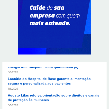
Autoridades celebram legado de Augusto Nardes em
jantar em Brasília
8/5/2026
Unidade oferece atendimento especializado a crianças
e adolescentes vítimas de violência sexual no DF
8/5/2026
Planaltina terá reforço de ônibus para a 6ª Feira
Nacional da Uva e do Vinho
8/5/2026
Endereços em Planaltina terão o fornecimento de
energia interrompido nesta quinta-feira (6)
8/5/2026
Lactário do Hospital de Base garante alimentação
segura e personalizada aos pacientes
8/5/2026
Agosto Lilás reforça orientação sobre direitos e canais
de proteção às mulheres
8/5/2026
Anvisa propõe atualizar as normas da propaganda de
alimentos e de medicamentos