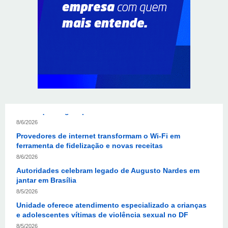
CIEE e Tribunal Regional Federal da 1ª Região - TRF
abrem processo seletivo para o Programa de Estágio
8/6/2026
“Você sabe com quem está falando?”: A corrupção
sistêmica nos órgãos públicos
8/6/2026
Jardim Botânico: MPDFT ajuíza ação contra obras em
sítio arqueológico pré-histórico
8/6/2026
Provedores de internet transformam o Wi-Fi em
ferramenta de fidelização e novas receitas
8/6/2026
Autoridades celebram legado de Augusto Nardes em
jantar em Brasília
8/5/2026
Unidade oferece atendimento especializado a crianças
e adolescentes vítimas de violência sexual no DF
8/5/2026
Planaltina terá reforço de ônibus para a 6ª Feira
Nacional da Uva e do Vinho