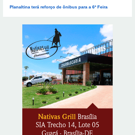
8/5/2026
Endereços em Planaltina terão o fornecimento de
energia interrompido nesta quinta-feira (6)
8/5/2026
Lactário do Hospital de Base garante alimentação
segura e personalizada aos pacientes
8/5/2026
Supermercados transformam o Wi-Fi em ferramenta
estratégica para fidelizar clientes
8/6/2026
CIEE e Tribunal Regional Federal da 1ª Região - TRF
abrem processo seletivo para o Programa de Estágio
8/6/2026
“Você sabe com quem está falando?”: A corrupção
sistêmica nos órgãos públicos
8/6/2026
Jardim Botânico: MPDFT ajuíza ação contra obras em
sítio arqueológico pré-histórico
8/6/2026