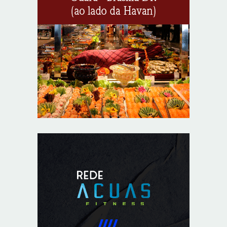
Provedores de internet transformam o Wi-Fi em
ferramenta de fidelização e novas receitas
8/6/2026
Autoridades celebram legado de Augusto Nardes em
jantar em Brasília
8/5/2026
Unidade oferece atendimento especializado a crianças
e adolescentes vítimas de violência sexual no DF
8/5/2026
Planaltina terá reforço de ônibus para a 6ª Feira
Nacional da Uva e do Vinho
8/5/2026
Endereços em Planaltina terão o fornecimento de
energia interrompido nesta quinta-feira (6)
8/5/2026
Lactário do Hospital de Base garante alimentação
segura e personalizada aos pacientes
8/5/2026