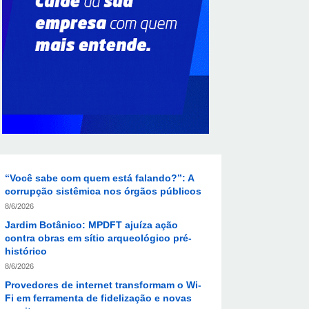
Supermercados transformam o Wi-Fi em
ferramenta estratégica para fidelizar
clientes
8/6/2026
CIEE e Tribunal Regional Federal da 1ª
Região - TRF abrem processo seletivo
para o Programa de Estágio
8/6/2026
“Você sabe com quem está falando?”: A
corrupção sistêmica nos órgãos públicos
8/6/2026
Jardim Botânico: MPDFT ajuíza ação
contra obras em sítio arqueológico pré-
histórico
8/6/2026
Provedores de internet transformam o Wi-
Fi em ferramenta de fidelização e novas
receitas
8/6/2026