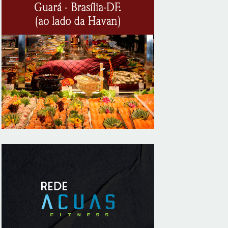
clientes
8/6/2026
CIEE e Tribunal Regional Federal da 1ª
Região - TRF abrem processo seletivo
para o Programa de Estágio
8/6/2026
“Você sabe com quem está falando?”: A
corrupção sistêmica nos órgãos públicos
8/6/2026
Jardim Botânico: MPDFT ajuíza ação
contra obras em sítio arqueológico pré-
histórico
8/6/2026
Provedores de internet transformam o Wi-
Fi em ferramenta de fidelização e novas
receitas
8/6/2026
Autoridades celebram legado de Augusto
Nardes em jantar em Brasília
8/5/2026
Unidade oferece atendimento