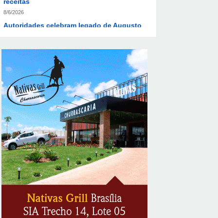
Autoridades celebram legado de Augusto
Nardes em jantar em Brasília
8/5/2026
Unidade oferece atendimento
especializado a crianças e adolescentes
vítimas de violência sexual no DF
8/5/2026
Planaltina terá reforço de ônibus para a 6ª
Feira Nacional da Uva e do Vinho
8/5/2026
Endereços em Planaltina terão o
fornecimento de energia interrompido
nesta quinta-feira (6)
8/5/2026
Lactário do Hospital de Base garante
alimentação segura e personalizada aos
pacientes
8/5/2026
Supermercados transformam o Wi-Fi em
ferramenta estratégica para fidelizar