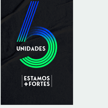
especializado a crianças e adolescentes
vítimas de violência sexual no DF
8/5/2026
Planaltina terá reforço de ônibus para a 6ª
Feira Nacional da Uva e do Vinho
8/5/2026
Endereços em Planaltina terão o
fornecimento de energia interrompido
nesta quinta-feira (6)
8/5/2026
Lactário do Hospital de Base garante
alimentação segura e personalizada aos
pacientes
8/5/2026