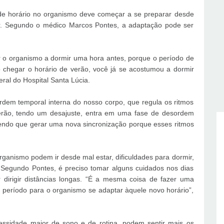
de horário no organismo deve começar a se preparar desde
ir. Segundo o médico Marcos Pontes, a adaptação pode ser
 o organismo a dormir uma hora antes, porque o período de
o chegar o horário de verão, você já se acostumou a dormir
eral do Hospital Santa Lúcia.
rdem temporal interna do nosso corpo, que regula os ritmos
erão, tendo um desajuste, entra em uma fase de desordem
endo que gerar uma nova sincronização porque esses ritmos
ganismo podem ir desde mal estar, dificuldades para dormir,
e. Segundo Pontes, é preciso tomar alguns cuidados nos dias
 dirigir distâncias longas. “É a mesma coisa de fazer uma
 período para o organismo se adaptar àquele novo horário”,
essidade maior de sono e de rotina, podem sentir mais os