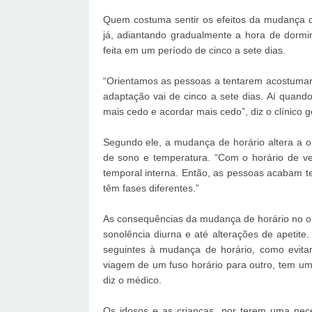
Quem costuma sentir os efeitos da mudança 
já, adiantando gradualmente a hora de dorm
feita em um período de cinco a sete dias.
“Orientamos as pessoas a tentarem acostumar
adaptação vai de cinco a sete dias. Aí quand
mais cedo e acordar mais cedo”, diz o clínico g
Segundo ele, a mudança de horário altera a o
de sono e temperatura. “Com o horário de v
temporal interna. Então, as pessoas acabam t
têm fases diferentes.”
As consequências da mudança de horário no or
sonolência diurna e até alterações de apetit
seguintes à mudança de horário, como evitar
viagem de um fuso horário para outro, tem um
diz o médico.
Os idosos e as crianças, por terem uma nec