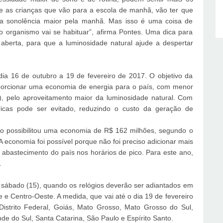
te as crianças que vão para a escola de manhã, vão ter que
a sonolência maior pela manhã. Mas isso é uma coisa de
 organismo vai se habituar”, afirma Pontes. Uma dica para
aberta, para que a luminosidade natural ajude a despertar
 dia 16 de outubro a 19 de fevereiro de 2017. O objetivo da
porcionar uma economia de energia para o país, com menor
, pelo aproveitamento maior da luminosidade natural. Com
ricas pode ser evitado, reduzindo o custo da geração de
o possibilitou uma economia de R$ 162 milhões, segundo o
 economia foi possível porque não foi preciso adicionar mais
o abastecimento do país nos horários de pico. Para este ano,
.
 sábado (15), quando os relógios deverão ser adiantados em
 e Centro-Oeste. A medida, que vai até o dia 19 de fevereiro
istrito Federal, Goiás, Mato Grosso, Mato Grosso do Sul,
de do Sul, Santa Catarina, São Paulo e Espírito Santo.