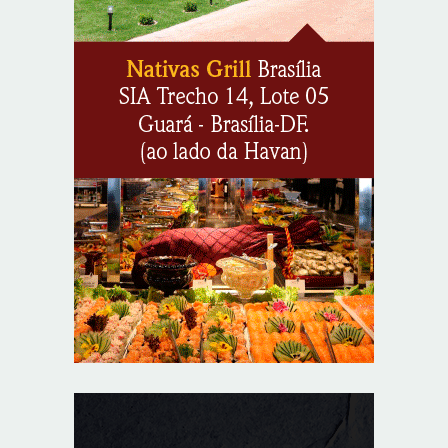
Unidade oferece atendimento especializado a crianças
e adolescentes vítimas de violência sexual no DF
8/5/2026
Planaltina terá reforço de ônibus para a 6ª Feira
Nacional da Uva e do Vinho
8/5/2026
Endereços em Planaltina terão o fornecimento de
energia interrompido nesta quinta-feira (6)
8/5/2026
Lactário do Hospital de Base garante alimentação
segura e personalizada aos pacientes
8/5/2026
Agosto Lilás reforça orientação sobre direitos e canais
de proteção às mulheres
8/5/2026
Anvisa propõe atualizar as normas da propaganda de
alimentos e de medicamentos
8/5/2026
PL quer assegurar direito ao voto de agentes de
segurança escalados no dia da eleição