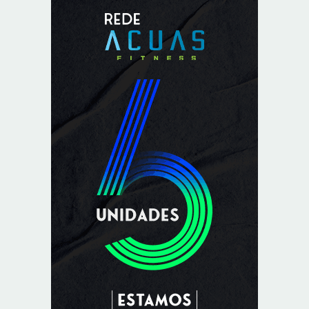
8/5/2026
Sala de Concerto, da Rádio MEC, celebra Radamés
Gnattali nesta sexta (7)
8/5/2026