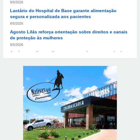
segura e personalizada aos pacientes
8/5/2026
Agosto Lilás reforça orientação sobre direitos e canais
de proteção às mulheres
8/5/2026
Anvisa propõe atualizar as normas da propaganda de
alimentos e de medicamentos
8/5/2026
PL quer assegurar direito ao voto de agentes de
segurança escalados no dia da eleição
8/5/2026
Sala de Concerto, da Rádio MEC, celebra Radamés
Gnattali nesta sexta (7)
8/5/2026
Provedores de internet transformam o Wi-Fi em
ferramenta de fidelização e novas receitas
8/6/2026
Autoridades celebram legado de Augusto Nardes em
jantar em Brasília
8/5/2026