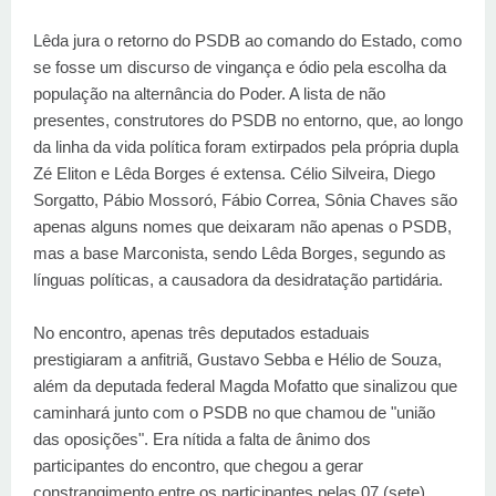
Lêda jura o retorno do PSDB ao comando do Estado, como
se fosse um discurso de vingança e ódio pela escolha da
população na alternância do Poder. A lista de não
presentes, construtores do PSDB no entorno, que, ao longo
da linha da vida política foram extirpados pela própria dupla
Zé Eliton e Lêda Borges é extensa. Célio Silveira, Diego
Sorgatto, Pábio Mossoró, Fábio Correa, Sônia Chaves são
apenas alguns nomes que deixaram não apenas o PSDB,
mas a base Marconista, sendo Lêda Borges, segundo as
línguas políticas, a causadora da desidratação partidária.
No encontro, apenas três deputados estaduais
prestigiaram a anfitriã, Gustavo Sebba e Hélio de Souza,
além da deputada federal Magda Mofatto que sinalizou que
caminhará junto com o PSDB no que chamou de "união
das oposições". Era nítida a falta de ânimo dos
participantes do encontro, que chegou a gerar
constrangimento entre os participantes pelas 07 (sete)