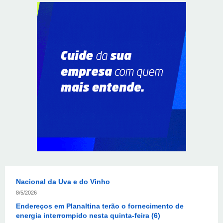
Provedores de internet transformam o Wi-Fi em
ferramenta de fidelização e novas receitas
8/6/2026
Autoridades celebram legado de Augusto Nardes em
jantar em Brasília
8/5/2026
Unidade oferece atendimento especializado a crianças
e adolescentes vítimas de violência sexual no DF
8/5/2026
Planaltina terá reforço de ônibus para a 6ª Feira
Nacional da Uva e do Vinho
8/5/2026
Endereços em Planaltina terão o fornecimento de
energia interrompido nesta quinta-feira (6)
8/5/2026
Lactário do Hospital de Base garante alimentação