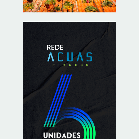
8/5/2026
PL quer assegurar direito ao voto de agentes de
segurança escalados no dia da eleição
8/5/2026
Sala de Concerto, da Rádio MEC, celebra Radamés
Gnattali nesta sexta (7)
8/5/2026
CNI defende posição unificada para avançar na
descarbonização do transporte marítimo
8/5/2026