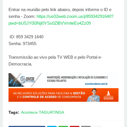
Entrar na reunião pelo link abaixo, depois informe o ID e
senha - Zoom:
https://us02web.zoom.us/j/85934291640?
pwd=bU5JY0l3NjI0YSs0ZlBVVmlieEo4Zz09
ID: 859 3429 1640
Senha: 973455
Transmissão ao vivo pela TV WEB e pelo Portal e-
Democracia.
Tags:
Acontece TAGUATINGA