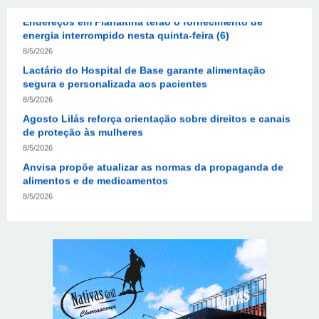
energia interrompido nesta quinta-feira (6)
8/5/2026
Lactário do Hospital de Base garante alimentação
segura e personalizada aos pacientes
8/5/2026
Agosto Lilás reforça orientação sobre direitos e canais
de proteção às mulheres
8/5/2026
Anvisa propõe atualizar as normas da propaganda de
alimentos e de medicamentos
8/5/2026
PL quer assegurar direito ao voto de agentes de
segurança escalados no dia da eleição
8/5/2026
Sala de Concerto, da Rádio MEC, celebra Radamés
Gnattali nesta sexta (7)
8/5/2026
CNI defende posição unificada para avançar na
descarbonização do transporte marítimo
8/5/2026