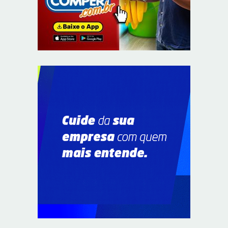
Autoridades celebram legado de Augusto Nardes em
jantar em Brasília
8/5/2026
Unidade oferece atendimento especializado a crianças
e adolescentes vítimas de violência sexual no DF
8/5/2026
Planaltina terá reforço de ônibus para a 6ª Feira
Nacional da Uva e do Vinho
8/5/2026
Endereços em Planaltina terão o fornecimento de