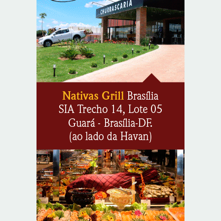
Autoridades celebram legado de Augusto Nardes em
jantar em Brasília
8/5/2026
Unidade oferece atendimento especializado a crianças
e adolescentes vítimas de violência sexual no DF
8/5/2026
Planaltina terá reforço de ônibus para a 6ª Feira
Nacional da Uva e do Vinho
8/5/2026
Endereços em Planaltina terão o fornecimento de
energia interrompido nesta quinta-feira (6)
8/5/2026
Lactário do Hospital de Base garante alimentação
segura e personalizada aos pacientes
8/5/2026
Agosto Lilás reforça orientação sobre direitos e canais
de proteção às mulheres
8/5/2026
Anvisa propõe atualizar as normas da propaganda de
alimentos e de medicamentos