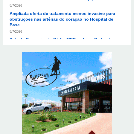
obstruções nas artérias do coração no Hospital de
Base
8/7/2026
Sala de Concerto, da Rádio MEC, celebra Radamés
Gnattali nesta sexta
8/7/2026
Indígenas Pirahã vão ter acesso a consultas e exames
em expedição do SUS no Amazonas
8/7/2026
Reposição de testosterona não é obrigatória para
mulheres
8/7/2026
Em convenção do Republicanos, Flávio Bolsonaro
anuncia apoio a Cristiane Britto
8/7/2026
ABIMAQ promove workshop sobre contas correntes em
moeda estrangeira para pessoas jurídicas
8/7/2026
KRJ destaca conector KARP durante o 55º Circuito
Nacional do Setor Elétrico