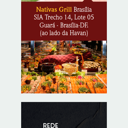
8/7/2026
Flávio Bolsonaro declara apoio a Rodrigo Valadares e
Coronel Rocha na disputa pelo Senado em Sergipe
8/7/2026
Opinião: Diplomas para um mundo que não existe mais
8/7/2026
Distrito Federal entra em alerta laranja de perigo para
baixa umidade do ar nesta sexta-feira (7)
8/7/2026
Ampliada oferta de tratamento menos invasivo para
obstruções nas artérias do coração no Hospital de
Base
8/7/2026
Sala de Concerto, da Rádio MEC, celebra Radamés
Gnattali nesta sexta
8/7/2026
Indígenas Pirahã vão ter acesso a consultas e exames
em expedição do SUS no Amazonas
8/7/2026