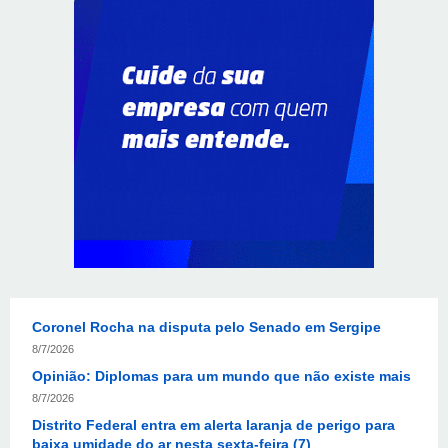
Em convenção do Republicanos, Flávio Bolsonaro
anuncia apoio a Cristiane Britto
8/7/2026
ABIMAQ promove workshop sobre contas correntes em
moeda estrangeira para pessoas jurídicas
8/7/2026
KRJ destaca conector KARP durante o 55º Circuito
Nacional do Setor Elétrico
8/7/2026
Flávio Bolsonaro declara apoio a Rodrigo Valadares e
Coronel Rocha na disputa pelo Senado em Sergipe
8/7/2026
Opinião: Diplomas para um mundo que não existe mais
8/7/2026
Distrito Federal entra em alerta laranja de perigo para
baixa umidade do ar nesta sexta-feira (7)
8/7/2026
Ampliada oferta de tratamento menos invasivo para