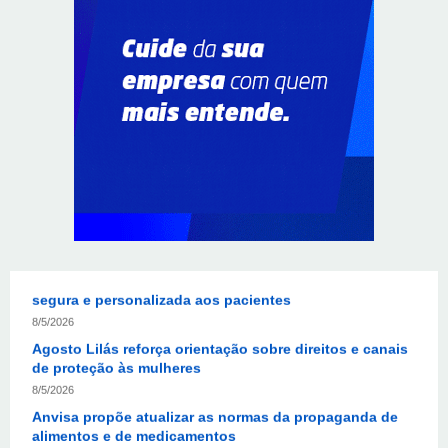
8/5/2026
Unidade oferece atendimento especializado a crianças
e adolescentes vítimas de violência sexual no DF
8/5/2026
Planaltina terá reforço de ônibus para a 6ª Feira
Nacional da Uva e do Vinho
8/5/2026
Endereços em Planaltina terão o fornecimento de
energia interrompido nesta quinta-feira (6)
8/5/2026
Lactário do Hospital de Base garante alimentação
segura e personalizada aos pacientes
8/5/2026
Agosto Lilás reforça orientação sobre direitos e canais
de proteção às mulheres
8/5/2026
Anvisa propõe atualizar as normas da propaganda de
alimentos e de medicamentos
8/5/2026
PL quer assegurar direito ao voto de agentes de