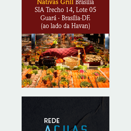
Lactário do Hospital de Base garante alimentação
segura e personalizada aos pacientes
8/5/2026
Agosto Lilás reforça orientação sobre direitos e canais
de proteção às mulheres
8/5/2026
Anvisa propõe atualizar as normas da propaganda de
alimentos e de medicamentos
8/5/2026
PL quer assegurar direito ao voto de agentes de
segurança escalados no dia da eleição
8/5/2026
Sala de Concerto, da Rádio MEC, celebra Radamés
Gnattali nesta sexta (7)
8/5/2026