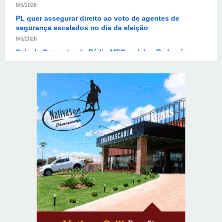
segurança escalados no dia da eleição
8/5/2026
Sala de Concerto, da Rádio MEC, celebra Radamés
Gnattali nesta sexta (7)
8/5/2026
Provedores de internet transformam o Wi-Fi em
ferramenta de fidelização e novas receitas
8/6/2026
Autoridades celebram legado de Augusto Nardes em
jantar em Brasília
8/5/2026
Unidade oferece atendimento especializado a crianças
e adolescentes vítimas de violência sexual no DF
8/5/2026
Planaltina terá reforço de ônibus para a 6ª Feira
Nacional da Uva e do Vinho
8/5/2026
Endereços em Planaltina terão o fornecimento de
energia interrompido nesta quinta-feira (6)
8/5/2026